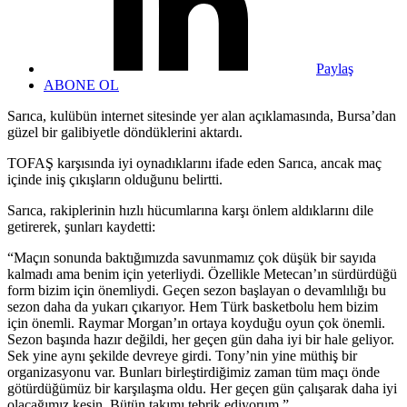
Paylaş
ABONE OL
Sarıca, kulübün internet sitesinde yer alan açıklamasında, Bursa’dan
güzel bir galibiyetle döndüklerini aktardı.
TOFAŞ karşısında iyi oynadıklarını ifade eden Sarıca, ancak maç
içinde iniş çıkışların olduğunu belirtti.
Sarıca, rakiplerinin hızlı hücumlarına karşı önlem aldıklarını dile
getirerek, şunları kaydetti:
“Maçın sonunda baktığımızda savunmamız çok düşük bir sayıda
kalmadı ama benim için yeterliydi. Özellikle Metecan’ın sürdürdüğü
form bizim için önemliydi. Geçen sezon başlayan o devamlılığı bu
sezon daha da yukarı çıkarıyor. Hem Türk basketbolu hem bizim
için önemli. Raymar Morgan’ın ortaya koyduğu oyun çok önemli.
Sezon başında hazır değildi, her geçen gün daha iyi bir hale geliyor.
Sek yine aynı şekilde devreye girdi. Tony’nin yine müthiş bir
organizasyonu var. Bunları birleştirdiğimiz zaman tüm maçı önde
götürdüğümüz bir karşılaşma oldu. Her geçen gün çalışarak daha iyi
olacağımız kesin. Bütün takımı tebrik ediyorum.”