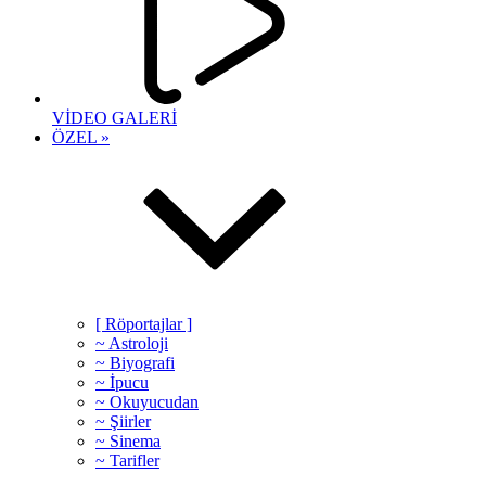
VİDEO GALERİ
ÖZEL »
[ Röportajlar ]
~ Astroloji
~ Biyografi
~ İpucu
~ Okuyucudan
~ Şiirler
~ Sinema
~ Tarifler