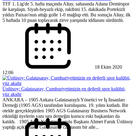
TFF 1. Lig'de 5. hafta maçında Altay, sahasında Adana Demirspor
ile karşılaştı. Siyah-beyazlı ekip, rakibini 15. dakikada Portekizli
yıldızı Paixao'nun attığı golle 1-0 mağlup etti. Bu sonuçla Altay, ilk
5 haftada 10 puan toplayarak zirve yarışında iddiasını sürdürdü.
18 Ekim 2020
12:06
Ünlüsoy: Galatasaray, Cumhuriyetimizin en değerli spor kulübü,
yüz akıdır
ANKARA – 1905 Ankara Galatasaraylı Yönetici ve İş İnsanları
Derneği (1905 AGS) tarafından kuruluşunu. 19. yılını kutladı. Bir
otelde gerçekleştirilen 1905 AGS Galatasaray Business Network
etkinliği üyelerin yanı sıra derneğin kurucu eski başkanları da
katıldı. 1905 AGS Yönetim Kurulu Başkanı Ahmet Faruk Ünlüsoy
yaptığı açıklamada Galatasaray camiasını bir aile...