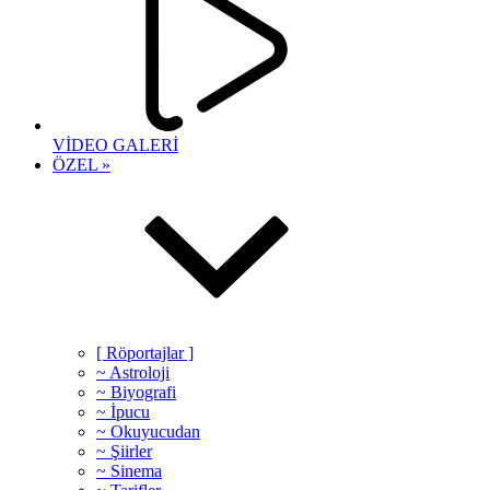
VİDEO GALERİ
ÖZEL »
[ Röportajlar ]
~ Astroloji
~ Biyografi
~ İpucu
~ Okuyucudan
~ Şiirler
~ Sinema