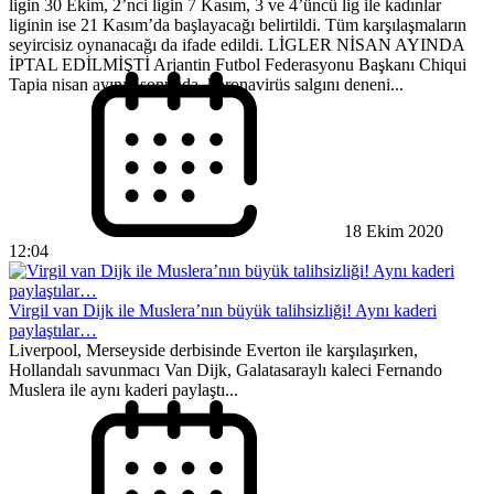
ligin 30 Ekim, 2’nci ligin 7 Kasım, 3 ve 4’üncü lig ile kadınlar
liginin ise 21 Kasım’da başlayacağı belirtildi. Tüm karşılaşmaların
seyircisiz oynanacağı da ifade edildi. LİGLER NİSAN AYINDA
İPTAL EDİLMİŞTİ Arjantin Futbol Federasyonu Başkanı Chiqui
Tapia nisan ayının sonunda, koronavirüs salgını deneni...
18 Ekim 2020
12:04
Virgil van Dijk ile Muslera’nın büyük talihsizliği! Aynı kaderi
paylaştılar…
Liverpool, Merseyside derbisinde Everton ile karşılaşırken,
Hollandalı savunmacı Van Dijk, Galatasaraylı kaleci Fernando
Muslera ile aynı kaderi paylaştı...