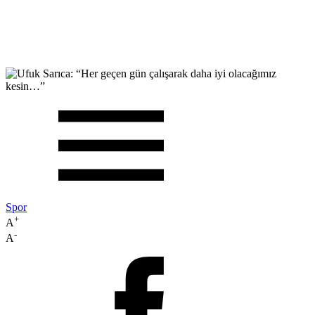
Spor
+
A
-
A