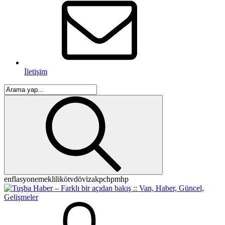
İletişim
enflasyon
emeklilik
ötv
döviz
akp
chp
mhp