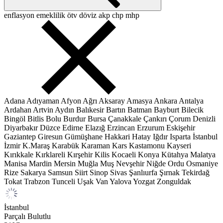
enflasyon
emeklilik
ötv
döviz
akp
chp
mhp
Adana
Adıyaman
Afyon
Ağrı
Aksaray
Amasya
Ankara
Antalya
Ardahan
Artvin
Aydın
Balıkesir
Bartın
Batman
Bayburt
Bilecik
Bingöl
Bitlis
Bolu
Burdur
Bursa
Çanakkale
Çankırı
Çorum
Denizli
Diyarbakır
Düzce
Edirne
Elazığ
Erzincan
Erzurum
Eskişehir
Gaziantep
Giresun
Gümüşhane
Hakkari
Hatay
Iğdır
Isparta
İstanbul
İzmir
K.Maraş
Karabük
Karaman
Kars
Kastamonu
Kayseri
Kırıkkale
Kırklareli
Kırşehir
Kilis
Kocaeli
Konya
Kütahya
Malatya
Manisa
Mardin
Mersin
Muğla
Muş
Nevşehir
Niğde
Ordu
Osmaniye
Rize
Sakarya
Samsun
Siirt
Sinop
Sivas
Şanlıurfa
Şırnak
Tekirdağ
Tokat
Trabzon
Tunceli
Uşak
Van
Yalova
Yozgat
Zonguldak
İstanbul
Parçalı Bulutlu