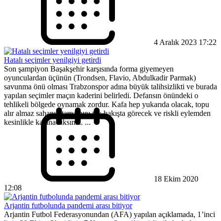
4 Aralık 2023 17:22
Hatalı seçimler yenilgiyi getirdi
Son şampiyon Başakşehir karşısında forma giyemeyen
oyunculardan üçünün (Trondsen, Flavio, Abdulkadir Parmak)
savunma önü olması Trabzonspor adına büyük talihsizlikti ve burada
yapılan seçimler maçın kaderini belirledi. Defansın önündeki o
tehlikeli bölgede oynamak zordur. Kafa hep yukarıda olacak, topu
alır almaz sahanın tamamını tek bakışta görecek ve riskli eylemden
kesinlikle kaçınacaksınız. ...
18 Ekim 2020
12:08
Arjantin futbolunda pandemi arası bitiyor
Arjantin Futbol Federasyonundan (AFA) yapılan açıklamada, 1’inci