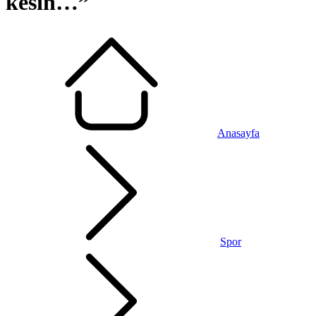
kesin…”
Anasayfa
Spor