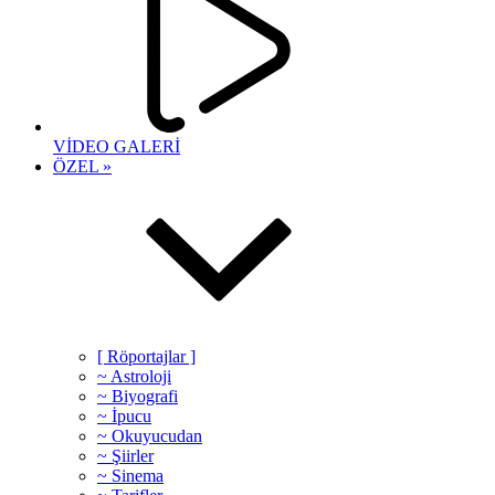
VİDEO GALERİ
ÖZEL »
[ Röportajlar ]
~ Astroloji
~ Biyografi
~ İpucu
~ Okuyucudan
~ Şiirler
~ Sinema