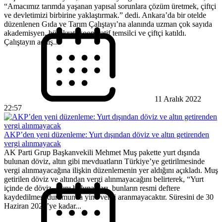
“Amacımız tarımda yaşanan yapısal sorunlara çözüm üretmek, çiftçi
ve devletimizi birbirine yaklaştırmak.” dedi. Ankara’da bir otelde
düzenlenen Gıda ve Tarım Çalıştayı’na alanında uzman çok sayıda
akademisyen, bürokrat, kooperatif temsilci ve çiftçi katıldı.
Çalıştayın açılış...
11 Aralık 2022
22:57
AKP’den yeni düzenleme: Yurt dışından döviz ve altın getirenden
vergi alınmayacak
AK Parti Grup Başkanvekili Mehmet Muş pakette yurt dışında
bulunan döviz, altın gibi mevduatların Türkiye’ye getirilmesinde
vergi alınmayacağına ilişkin düzenlemenin yer aldığını açıkladı. Muş
getirilen döviz ve altından vergi alınmayacağını belirterek, “Yurt
içinde de döviz, altını bulunanları, bunların resmi deftere
kaydedilmesi durumunda yine vergi aranmayacaktır. Süresini de 30
Haziran 2020’ye kadar...