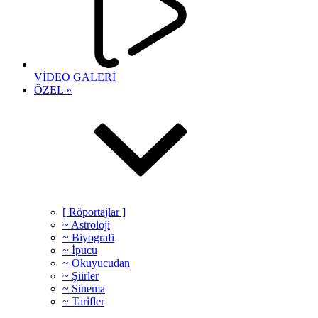
VİDEO GALERİ
ÖZEL »
[ Röportajlar ]
~ Astroloji
~ Biyografi
~ İpucu
~ Okuyucudan
~ Şiirler
~ Sinema
~ Tarifler