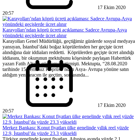
17 Ekim 2020
20:57
Karayolları’ndan köprü ücreti açıklaması: Sadece Avrupa-Asya
yönündeki geçişlerde ücret alınır
Karayolları Genel Müdürlüğü, geçtiğimiz günlerde sosyal medyaya
yansıyan, İstanbul’daki boğaz köprülerinden her geçişte ücret
alındığına dair iddiaları reddetti. Köprülerden geçişte ücret alındığı
iddiasını, bir okurunun mektubunu köşesinde paylaşan Habertürk
yazarı Fatih Altaylı gündeme getirmişti. Mektupta, “28.08.2020
tarihinde 15 Temmuz Köprüsü’nden Asya- Avrupa yönüne satın
aldığım yeni aracım ile geçtim, sonrasında...
17 Ekim 2020
20:57
Merkez Bankası: Konut fiyatları ülke genelinde yıllık reel yüzde
12.9, İstanbul’da yüzde 23.3 yükseldi
Türkiye genelinde konut fiyatları, Ağustos ayında yüzde 2.1