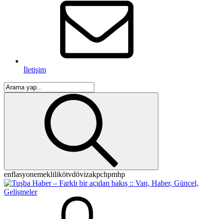
İletişim
enflasyon
emeklilik
ötv
döviz
akp
chp
mhp