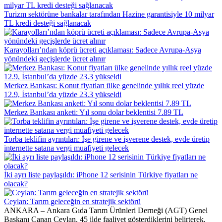
Turizm sektörüne bankalar tarafından Hazine garantisiyle 10 milyar
TL kredi desteği sağlanacak
Karayolları’ndan köprü ücreti açıklaması: Sadece Avrupa-Asya
yönündeki geçişlerde ücret alınır
Merkez Bankası: Konut fiyatları ülke genelinde yıllık reel yüzde
12.9, İstanbul’da yüzde 23.3 yükseldi
Merkez Bankası anketi: Yıl sonu dolar beklentisi 7.89 TL
Torba teklifin ayrıntıları: İşe girene ve işverene destek, evde üretip
internette satana vergi muafiyeti gelecek
İki ayrı liste paylaşıldı: iPhone 12 serisinin Türkiye fiyatları ne
olacak?
Ceylan: Tarım geleceğin en stratejik sektörü
ANKARA – Ankara Gıda Tarım Ürünleri Derneği (AGT) Genel
Başkanı Canan Ceylan, 45 ilde faaliyet gösterdiklerini belirterek,