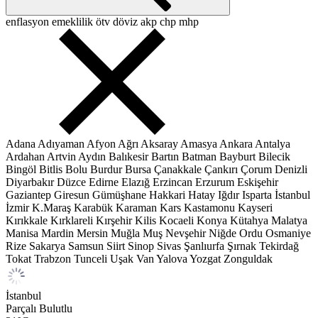
enflasyon
emeklilik
ötv
döviz
akp
chp
mhp
Adana
Adıyaman
Afyon
Ağrı
Aksaray
Amasya
Ankara
Antalya
Ardahan
Artvin
Aydın
Balıkesir
Bartın
Batman
Bayburt
Bilecik
Bingöl
Bitlis
Bolu
Burdur
Bursa
Çanakkale
Çankırı
Çorum
Denizli
Diyarbakır
Düzce
Edirne
Elazığ
Erzincan
Erzurum
Eskişehir
Gaziantep
Giresun
Gümüşhane
Hakkari
Hatay
Iğdır
Isparta
İstanbul
İzmir
K.Maraş
Karabük
Karaman
Kars
Kastamonu
Kayseri
Kırıkkale
Kırklareli
Kırşehir
Kilis
Kocaeli
Konya
Kütahya
Malatya
Manisa
Mardin
Mersin
Muğla
Muş
Nevşehir
Niğde
Ordu
Osmaniye
Rize
Sakarya
Samsun
Siirt
Sinop
Sivas
Şanlıurfa
Şırnak
Tekirdağ
Tokat
Trabzon
Tunceli
Uşak
Van
Yalova
Yozgat
Zonguldak
İstanbul
Parçalı Bulutlu