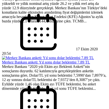
yükseldi ve yıllık nominal artış yüzde 26.2 ve yıllık reel artış da
yüzde 12.9 düzeyinde gerçekleşti. Merkez Bankası’nın Türkiye’deki
konutların kalite etkisinden arındırılmış fiyat değişimlerini izlemek
amacıyla hesaplanan Konut Fiyat Endeksi (KFE) Ağustos’ta aylık
bazda yüzde 2.1 artarak 144,4 düzeyine çıktı. TCMB...
17 Ekim 2020
20:54
Merkez Bankası anketi: Yıl sonu dolar beklentisi 7.89 TL
Merkez Bankası “2020 yılı Ekim ayı Beklenti Anketi”nin
sonuçlarını duyurdu. 62 katılımcıyla gerçekleştirilen anketin
sonuçlarına göre, Dolar/TL yıl sonu beklentisi 7,5990’dan 7,8979’a,
12 ay sonrası dolar/TL beklentisi de 7,9372’den 8,3087’ye çıktı.
Eylülde yüzde 1,46 olan Ekim ayı TÜFE beklentisi, bu anket
döneminde yüzde 1,62 oldu. Cari yıl sonu TÜFE beklentisi...