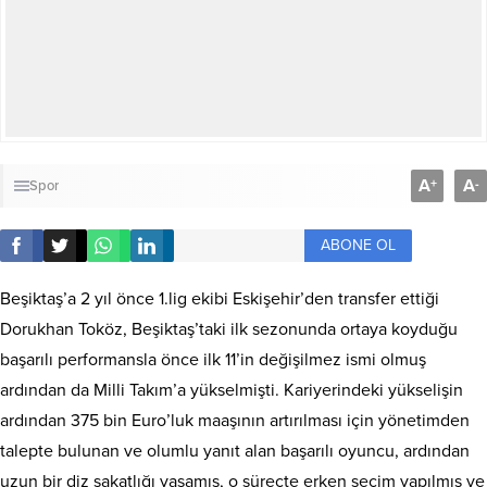
A
A
+
-
Spor
ABONE OL
Beşiktaş’a 2 yıl önce 1.lig ekibi Eskişehir’den transfer ettiği
Dorukhan Toköz, Beşiktaş’taki ilk sezonunda ortaya koyduğu
başarılı performansla önce ilk 11’in değişilmez ismi olmuş
ardından da Milli Takım’a yükselmişti. Kariyerindeki yükselişin
ardından 375 bin Euro’luk maaşının artırılması için yönetimden
talepte bulunan ve olumlu yanıt alan başarılı oyuncu, ardından
uzun bir diz sakatlığı yaşamış, o süreçte erken seçim yapılmış ve