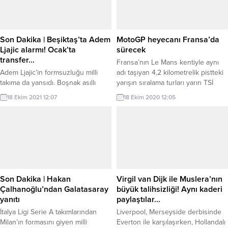
Son Dakika | Beşiktaş’ta Adem
MotoGP heyecanı Fransa’da
Ljajic alarmı! Ocak’ta
sürecek
transfer…
Fransa’nın Le Mans kentiyle aynı
Adem Ljajic’in formsuzluğu milli
adı taşıyan 4,2 kilometrelik pistteki
takıma da yansıdı. Boşnak asıllı
yarışın sıralama turları yarın TSİ
futbolcu, Sırbistan’ın Macaristan ile
15.10’da gerçekleştirilecek. Yarış ise
18 Ekim 2021 12:07
18 Ekim 2020 12:05
oynadığı maçta ilk yarı sonunda
11 Ekim Pazar günü TSİ 14.00’te 27
oyundan alınırken, Türkiye
tur üzerinden yapılacak. MotoGP’de
karşısında forma şansı bulamadı.
sezonun ilk iki yarışını Petronas
Beşiktaş’ın, G.Birliği ile oynadığı
Yamaha pilotu Fabio
karşılaşmada ise fazla kilolarıyla
Quartararo’nun kazanmasının
objektiflere yansıyan 29 yaşındaki
ardından, sırasıyla Red Bull
futbolcu, bir an önce fiziksel açıdan
KTM’den Brad Binder, Ducati’den
kendisini bulması adına özel idman
Andrea Dovizioso,...
Son Dakika | Hakan
Virgil van Dijk ile Muslera’nın
programına tabi...
Çalhanoğlu’ndan Galatasaray
büyük talihsizliği! Aynı kaderi
yanıtı
paylaştılar…
İtalya Ligi Serie A takımlarından
Liverpool, Merseyside derbisinde
Milan’ın formasını giyen milli
Everton ile karşılaşırken, Hollandalı