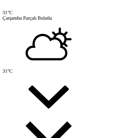
31
°C
Çarşamba
Parçalı Bulutlu
31
°C