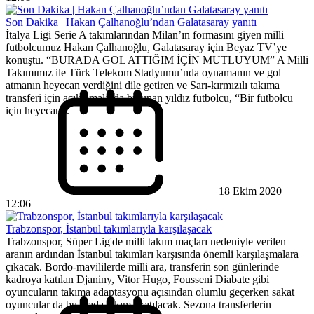
Son Dakika | Hakan Çalhanoğlu’ndan Galatasaray yanıtı
İtalya Ligi Serie A takımlarından Milan’ın formasını giyen milli
futbolcumuz Hakan Çalhanoğlu, Galatasaray için Beyaz TV’ye
konuştu. “BURADA GOL ATTIĞIM İÇİN MUTLUYUM” A Milli
Takımımız ile Türk Telekom Stadyumu’nda oynamanın ve gol
atmanın heyecan verdiğini dile getiren ve Sarı-kırmızılı takıma
transferi için açıklamalarda bulunan yıldız futbolcu, “Bir futbolcu
için heyecan...
18 Ekim 2020
12:06
Trabzonspor, İstanbul takımlarıyla karşılaşacak
Trabzonspor, Süper Lig'de milli takım maçları nedeniyle verilen
aranın ardından İstanbul takımları karşısında önemli karşılaşmalara
çıkacak. Bordo-mavililerde milli ara, transferin son günlerinde
kadroya katılan Djaniny, Vitor Hugo, Fousseni Diabate gibi
oyuncuların takıma adaptasyonu açısından olumlu geçerken sakat
oyuncular da bu arada takıma katılacak. Sezona transferlerin