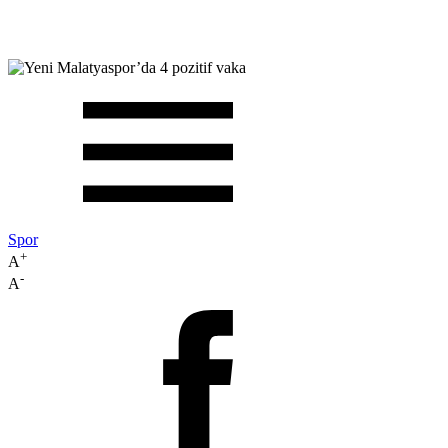
Spor
+
A
-
A