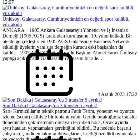
12:07
Ünlüsoy: Galatasaray, Cumhuriyetimizin en değerli spor kulübü,
yüz akıdır
ANKARA – 1905 Ankara Galatasaraylı Yönetici ve İş İnsanları
Derneği (1905 AGS) tarafından kuruluşunu. 19. yılını kutladı. Bir
otelde gerçekleştirilen 1905 AGS Galatasaray Business Network
etkinliği üyelerin yanı sıra derneğin kurucu eski başkanları da
katıldı. 1905 AGS Yönetim Kurulu Başkanı Ahmet Faruk Ünlüsoy
yaptığı açıklamada Galatasaray camiasını bir aile...
4 Aralık 2023 17:22
Son Dakika | Galatasaray’da 3 transfer 5 ayrılık!
Sarı- Kırmızılılar'ın teknik patronu Fatih Terim, yönetim ve oyuncu
izleme (scout) ekibiyle bir toplantı yaptı. Geride bıraktığımız transfer
döneminden çok memnun olmayan tecrübeli hoca, Ocak ayında
aynı hataları yapmamaları gerektiğini bildirdi. Bu nedenle başarılı
çalıştırıcı, şimdiden takımın ihtiyaçlarını, istediği özellikli oyuncuları
ve kadroda düşünmediği isimleri aktardı.