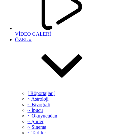
VİDEO GALERİ
ÖZEL »
[ Röportajlar ]
~ Astroloji
~ Biyografi
~ İpucu
~ Okuyucudan
~ Şiirler
~ Sinema
~ Tarifler