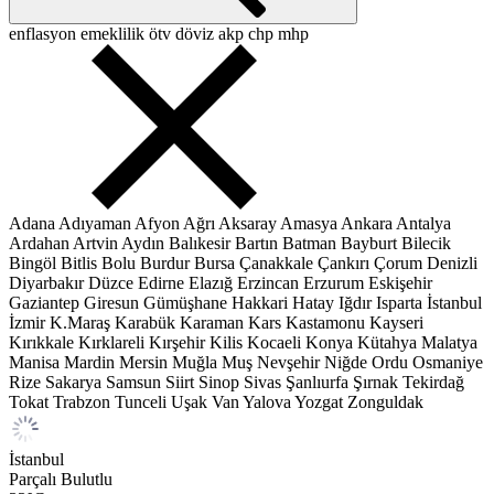
enflasyon
emeklilik
ötv
döviz
akp
chp
mhp
Adana
Adıyaman
Afyon
Ağrı
Aksaray
Amasya
Ankara
Antalya
Ardahan
Artvin
Aydın
Balıkesir
Bartın
Batman
Bayburt
Bilecik
Bingöl
Bitlis
Bolu
Burdur
Bursa
Çanakkale
Çankırı
Çorum
Denizli
Diyarbakır
Düzce
Edirne
Elazığ
Erzincan
Erzurum
Eskişehir
Gaziantep
Giresun
Gümüşhane
Hakkari
Hatay
Iğdır
Isparta
İstanbul
İzmir
K.Maraş
Karabük
Karaman
Kars
Kastamonu
Kayseri
Kırıkkale
Kırklareli
Kırşehir
Kilis
Kocaeli
Konya
Kütahya
Malatya
Manisa
Mardin
Mersin
Muğla
Muş
Nevşehir
Niğde
Ordu
Osmaniye
Rize
Sakarya
Samsun
Siirt
Sinop
Sivas
Şanlıurfa
Şırnak
Tekirdağ
Tokat
Trabzon
Tunceli
Uşak
Van
Yalova
Yozgat
Zonguldak
İstanbul
Parçalı Bulutlu