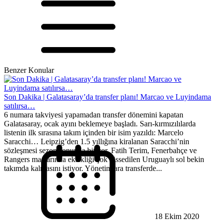
Benzer Konular
Son Dakika | Galatasaray’da transfer planı! Marcao ve Luyindama
satılırsa…
6 numara takviyesi yapamadan transfer dönemini kapatan
Galatasaray, ocak ayını beklemeye başladı. Sarı-kırmızılılarda
listenin ilk sırasına takım içinden bir isim yazıldı: Marcelo
Saracchi… Leipzig’den 1.5 yıllığına kiralanan Saracchi’nin
sözleşmesi sezon sonunda bitiyor. Fatih Terim, Fenerbahçe ve
Rangers maçlarında eksikliği çok hissedilen Uruguaylı sol bekin
takımda kalmasını istiyor. Yönetim ara transferde...
18 Ekim 2020