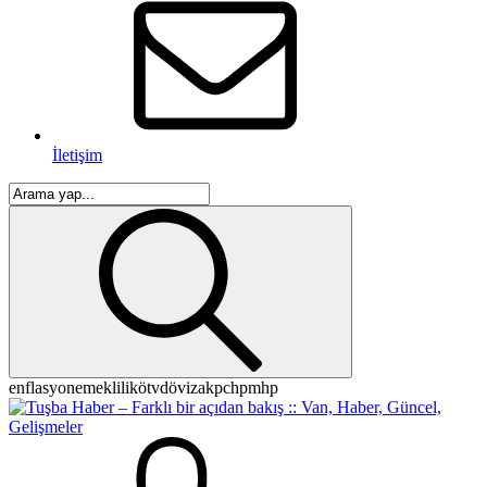
İletişim
enflasyon
emeklilik
ötv
döviz
akp
chp
mhp