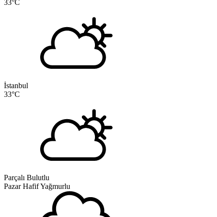
33
°C
İstanbul
33
°C
Parçalı Bulutlu
Pazar
Hafif Yağmurlu