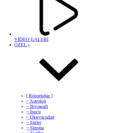
VİDEO GALERİ
ÖZEL »
[ Röportajlar ]
~ Astroloji
~ Biyografi
~ İpucu
~ Okuyucudan
~ Şiirler
~ Sinema