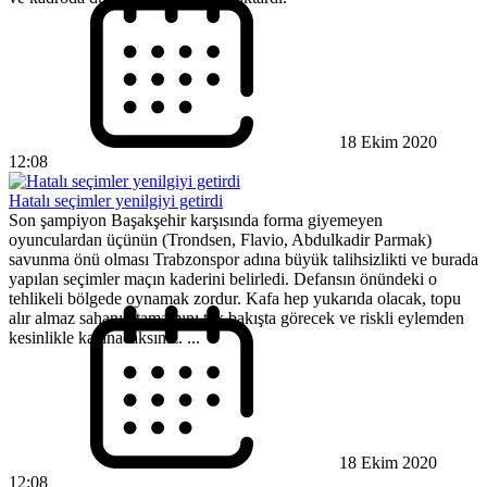
18 Ekim 2020
12:08
Hatalı seçimler yenilgiyi getirdi
Son şampiyon Başakşehir karşısında forma giyemeyen
oyunculardan üçünün (Trondsen, Flavio, Abdulkadir Parmak)
savunma önü olması Trabzonspor adına büyük talihsizlikti ve burada
yapılan seçimler maçın kaderini belirledi. Defansın önündeki o
tehlikeli bölgede oynamak zordur. Kafa hep yukarıda olacak, topu
alır almaz sahanın tamamını tek bakışta görecek ve riskli eylemden
kesinlikle kaçınacaksınız. ...
18 Ekim 2020
12:08