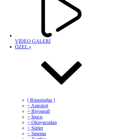
VİDEO GALERİ
ÖZEL »
[ Röportajlar ]
~ Astroloji
~ Biyografi
~ İpucu
~ Okuyucudan
~ Şiirler
~ Sinema