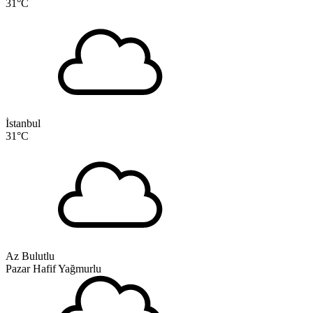
31
°C
İstanbul
31
°C
Az Bulutlu
Pazar
Hafif Yağmurlu