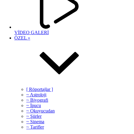
VİDEO GALERİ
ÖZEL »
[ Röportajlar ]
~ Astroloji
~ Biyografi
~ İpucu
~ Okuyucudan
~ Şiirler
~ Sinema
~ Tarifler