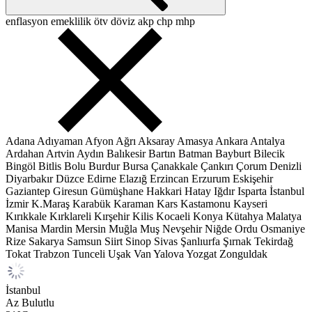
enflasyon
emeklilik
ötv
döviz
akp
chp
mhp
Adana
Adıyaman
Afyon
Ağrı
Aksaray
Amasya
Ankara
Antalya
Ardahan
Artvin
Aydın
Balıkesir
Bartın
Batman
Bayburt
Bilecik
Bingöl
Bitlis
Bolu
Burdur
Bursa
Çanakkale
Çankırı
Çorum
Denizli
Diyarbakır
Düzce
Edirne
Elazığ
Erzincan
Erzurum
Eskişehir
Gaziantep
Giresun
Gümüşhane
Hakkari
Hatay
Iğdır
Isparta
İstanbul
İzmir
K.Maraş
Karabük
Karaman
Kars
Kastamonu
Kayseri
Kırıkkale
Kırklareli
Kırşehir
Kilis
Kocaeli
Konya
Kütahya
Malatya
Manisa
Mardin
Mersin
Muğla
Muş
Nevşehir
Niğde
Ordu
Osmaniye
Rize
Sakarya
Samsun
Siirt
Sinop
Sivas
Şanlıurfa
Şırnak
Tekirdağ
Tokat
Trabzon
Tunceli
Uşak
Van
Yalova
Yozgat
Zonguldak
İstanbul
Az Bulutlu