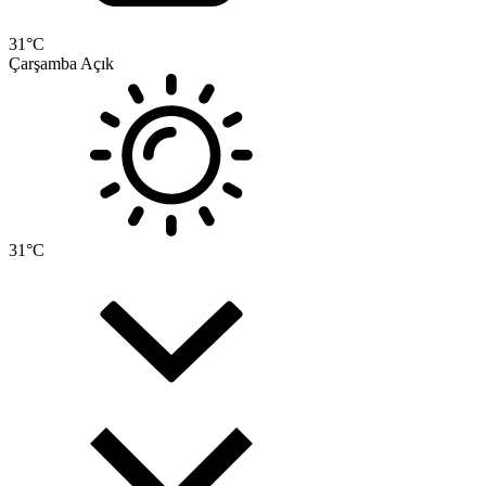
31
°C
Çarşamba
Açık
31
°C