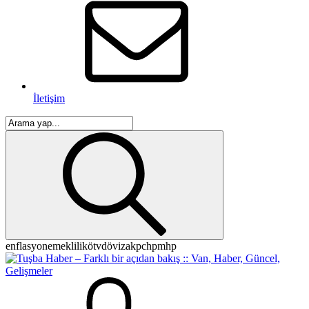
İletişim
enflasyon
emeklilik
ötv
döviz
akp
chp
mhp