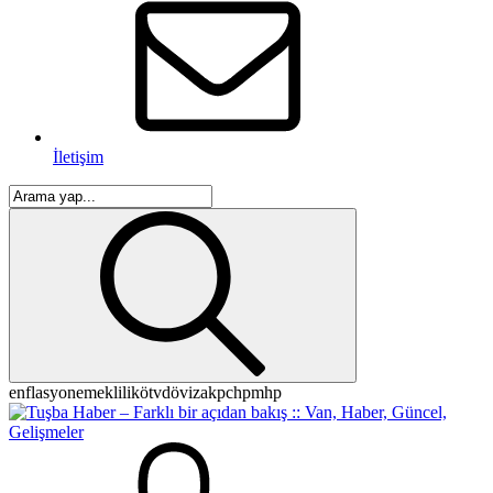
İletişim
enflasyon
emeklilik
ötv
döviz
akp
chp
mhp