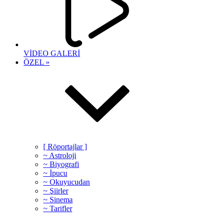
VİDEO GALERİ
ÖZEL »
[ Röportajlar ]
~ Astroloji
~ Biyografi
~ İpucu
~ Okuyucudan
~ Şiirler
~ Sinema
~ Tarifler