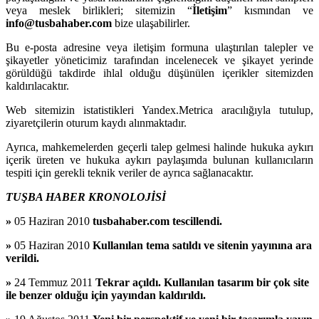
veya meslek birlikleri; sitemizin “
İletişim
” kısmından ve
info@tusbahaber.com
bize ulaşabilirler.
Bu e-posta adresine veya iletişim formuna ulaştırılan talepler ve
şikayetler yöneticimiz tarafından incelenecek ve şikayet yerinde
görüldüğü takdirde ihlal olduğu düşünülen içerikler sitemizden
kaldırılacaktır.
Web sitemizin istatistikleri Yandex.Metrica aracılığıyla tutulup,
ziyaretçilerin oturum kaydı alınmaktadır.
Ayrıca, mahkemelerden geçerli talep gelmesi halinde hukuka aykırı
içerik üreten ve hukuka aykırı paylaşımda bulunan kullanıcıların
tespiti için gerekli teknik veriler de ayrıca sağlanacaktır.
TUŞBA HABER KRONOLOJİSİ
»
05 Haziran 2010
tusbahaber.com tescillendi.
»
05 Haziran 2010
Kullanılan tema satıldı ve sitenin yayınına ara
verildi.
»
24 Temmuz 2011
Tekrar açıldı. Kullanılan tasarım bir çok site
ile benzer olduğu için yayından kaldırıldı.