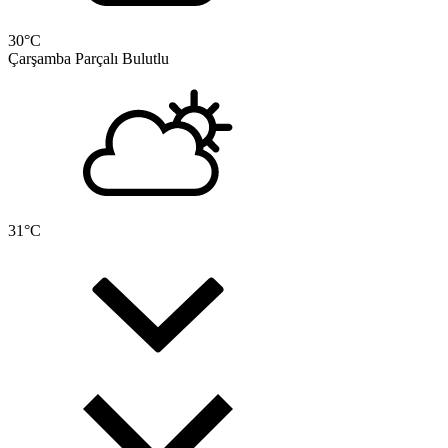
30
°C
Çarşamba
Parçalı Bulutlu
31
°C