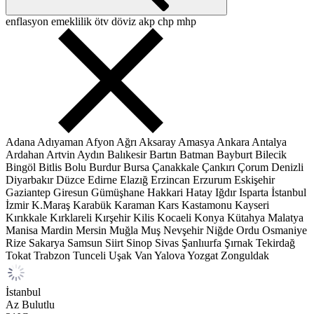
enflasyon
emeklilik
ötv
döviz
akp
chp
mhp
Adana
Adıyaman
Afyon
Ağrı
Aksaray
Amasya
Ankara
Antalya
Ardahan
Artvin
Aydın
Balıkesir
Bartın
Batman
Bayburt
Bilecik
Bingöl
Bitlis
Bolu
Burdur
Bursa
Çanakkale
Çankırı
Çorum
Denizli
Diyarbakır
Düzce
Edirne
Elazığ
Erzincan
Erzurum
Eskişehir
Gaziantep
Giresun
Gümüşhane
Hakkari
Hatay
Iğdır
Isparta
İstanbul
İzmir
K.Maraş
Karabük
Karaman
Kars
Kastamonu
Kayseri
Kırıkkale
Kırklareli
Kırşehir
Kilis
Kocaeli
Konya
Kütahya
Malatya
Manisa
Mardin
Mersin
Muğla
Muş
Nevşehir
Niğde
Ordu
Osmaniye
Rize
Sakarya
Samsun
Siirt
Sinop
Sivas
Şanlıurfa
Şırnak
Tekirdağ
Tokat
Trabzon
Tunceli
Uşak
Van
Yalova
Yozgat
Zonguldak
İstanbul
Az Bulutlu