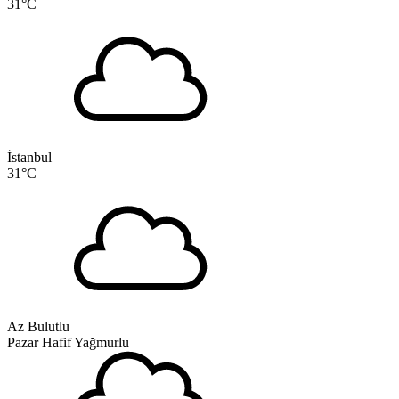
31
°C
İstanbul
31
°C
Az Bulutlu
Pazar
Hafif Yağmurlu