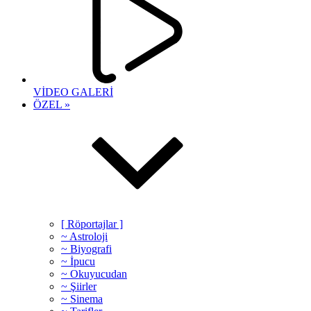
VİDEO GALERİ
ÖZEL »
[ Röportajlar ]
~ Astroloji
~ Biyografi
~ İpucu
~ Okuyucudan
~ Şiirler
~ Sinema