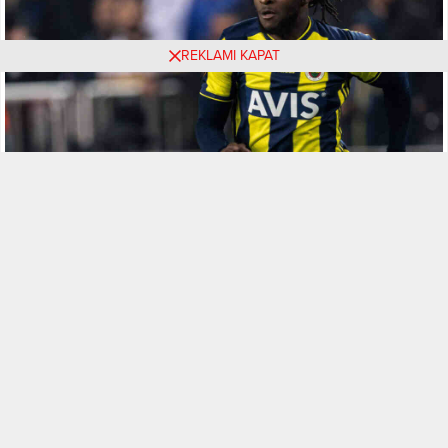
REKLAMI KAPAT
A
A
+
-
Spor
ABONE OL
İngiltere Premier Lig ekiplerinden Chelsea ile 2021 yılına kadar
sözleşmesi bulunan ancak takımda düşünülmeyen Victor
Moses, Goal’de yer alan habere göre, Spartak Moskova ile
anlaştı.