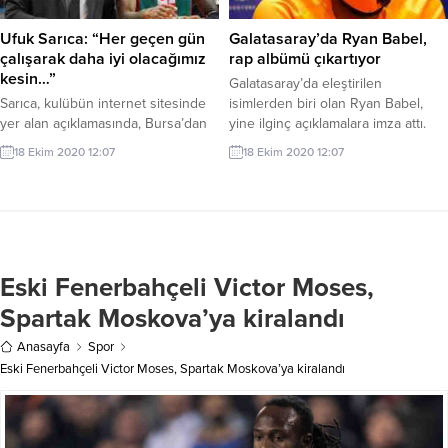
sonunda, koronavirüs salgını
sayıda ismin geçtiği kulüp
deneni...
başkanlığı için en önemli isimlerden
Ufuk Sarıca: “Her geçen gün
Galatasaray’da Ryan Babel,
birinin de milli sporcu ve...
çalışarak daha iyi olacağımız
rap albümü çıkartıyor
kesin…”
Galatasaray’da eleştirilen
Sarıca, kulübün internet sitesinde
isimlerden biri olan Ryan Babel,
yer alan açıklamasında, Bursa’dan
yine ilginç açıklamalara imza attı.
güzel bir galibiyetle döndüklerini
Hollanda basınına konuşan
18 Ekim 2020 12:07
18 Ekim 2020 12:07
aktardı. TOFAŞ karşısında iyi
deneyimli oyuncu, kalan iki
oynadıklarını ifade eden Sarıca,
sezonluk kontratını İstanbul’da
ancak maç içinde iniş çıkışların
tamamlamak istediğini bildirdi.
olduğunu belirtti. Sarıca,
Babel, “Galatasaray ile sözleşmem
rakiplerinin hızlı hücumlarına karşı
var, önce onu tamamlayacağım.
önlem aldıklarını dile getirerek,
Bittikten sonra tekrar Premier Lig’e
Eski Fenerbahçeli Victor Moses,
şunları kaydetti: “Maçın sonunda
geri dönebilirim, böyle bir hedefim
baktığımızda savunmamız çok
var. Şu anda kariyerimi anlatan bir
Spartak Moskova’ya kiralandı
düşük bir sayıda kalmadı ama
rap...
benim için...
Anasayfa
Spor
Eski Fenerbahçeli Victor Moses, Spartak Moskova’ya kiralandı