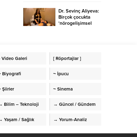
Dr. Sevinç Aliyeva:
Birçok çocukta
‘nörogelişimsel
bozukluk’
görülmekte
» Video Galeri
[ Röportajlar ]
~ Biyografi
~ İpucu
 Şiirler
~ Sinema
→ Bilim – Teknoloji
→ Güncel / Gündem
→ Yaşam / Sağlık
→ Yorum-Analiz