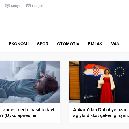
Künye
İletişim
A
EKONOMİ
SPOR
OTOMOTİV
EMLAK
VAN
 apnesi nedir, nasıl tedavi
Ankara’dan Dubai’ye uzana
ir? (Uyku apnesinin
ağıyla dikkat çeken girişimc
rtileri ve nedenleri
Sinem Ergün
rdir?)