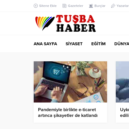
Sitene Ekle
Gazeteler
Burçlar
Yazarlar
ANA SAYFA
SİYASET
EĞİTİM
DÜNY
Pandemiyle birlikte e-ticaret
Uyku
artınca şikayetler de katlandı
edil
beli
nele