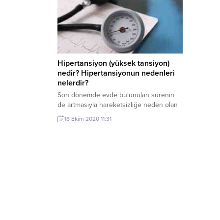
Hipertansiyon (yüksek tansiyon)
nedir? Hipertansiyonun nedenleri
nelerdir?
Son dönemde evde bulunulan sürenin
de artmasıyla hareketsizliğe neden olan
corona virüsün, dolaylı yoldan yüksek
18 Ekim 2020 11:31
tansiyona neden olabiliyor.