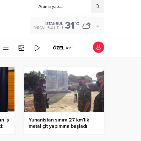
31
°C
İSTANBUL
PARÇALI BULUTLU
ÖZEL »
n iş
Yunanistan sınıra 27 km’lik
i:
metal çit yapımına başladı