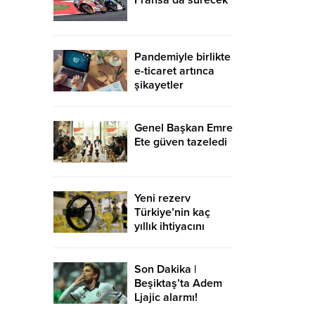
Fransa’da sürecek
Pandemiyle birlikte
e-ticaret artınca
şikayetler
de katlandı
Genel Başkan Emre
Ete güven tazeledi
Yeni rezerv
Türkiye’nin kaç
yıllık ihtiyacını
karşılayacak?
Son Dakika |
Beşiktaş’ta Adem
Ljajic alarmı!
Ocak’ta transfer…