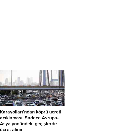
Karayolları’ndan köprü ücreti
açıklaması: Sadece Avrupa-
Asya yönündeki geçişlerde
ücret alınır