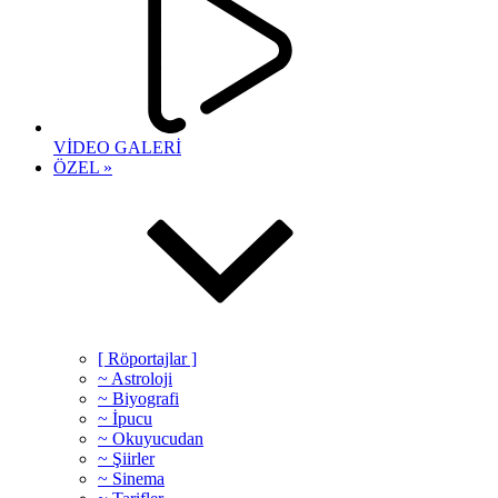
VİDEO GALERİ
ÖZEL »
[ Röportajlar ]
~ Astroloji
~ Biyografi
~ İpucu
~ Okuyucudan
~ Şiirler
~ Sinema