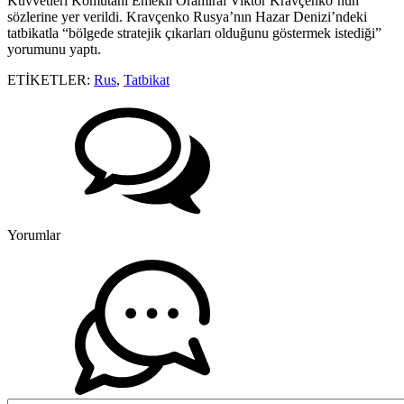
Kuvvetleri Komutanı Emekli Oramiral Viktor Kravçenko’nun
sözlerine yer verildi. Kravçenko Rusya’nın Hazar Denizi’ndeki
tatbikatla “bölgede stratejik çıkarları olduğunu göstermek istediği”
yorumunu yaptı.
ETİKETLER:
Rus
,
Tatbikat
Yorumlar