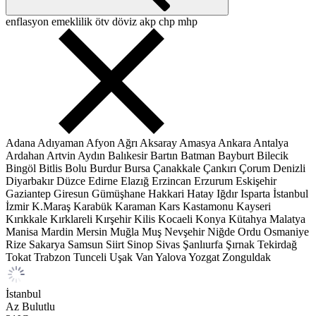
enflasyon
emeklilik
ötv
döviz
akp
chp
mhp
Adana
Adıyaman
Afyon
Ağrı
Aksaray
Amasya
Ankara
Antalya
Ardahan
Artvin
Aydın
Balıkesir
Bartın
Batman
Bayburt
Bilecik
Bingöl
Bitlis
Bolu
Burdur
Bursa
Çanakkale
Çankırı
Çorum
Denizli
Diyarbakır
Düzce
Edirne
Elazığ
Erzincan
Erzurum
Eskişehir
Gaziantep
Giresun
Gümüşhane
Hakkari
Hatay
Iğdır
Isparta
İstanbul
İzmir
K.Maraş
Karabük
Karaman
Kars
Kastamonu
Kayseri
Kırıkkale
Kırklareli
Kırşehir
Kilis
Kocaeli
Konya
Kütahya
Malatya
Manisa
Mardin
Mersin
Muğla
Muş
Nevşehir
Niğde
Ordu
Osmaniye
Rize
Sakarya
Samsun
Siirt
Sinop
Sivas
Şanlıurfa
Şırnak
Tekirdağ
Tokat
Trabzon
Tunceli
Uşak
Van
Yalova
Yozgat
Zonguldak
İstanbul
Az Bulutlu