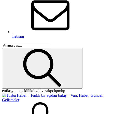
İletişim
enflasyon
emeklilik
ötv
döviz
akp
chp
mhp