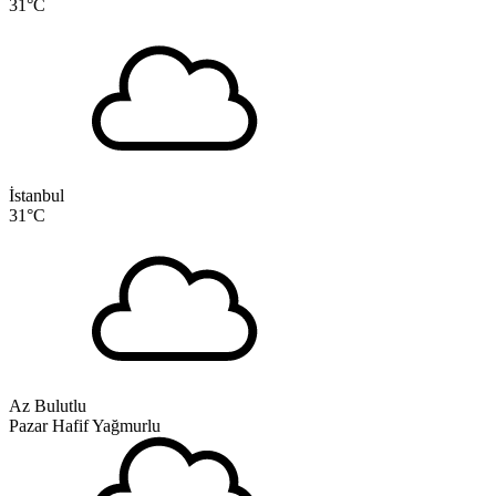
31
°C
İstanbul
31
°C
Az Bulutlu
Pazar
Hafif Yağmurlu