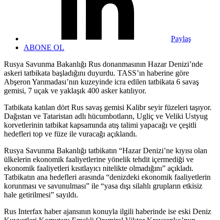
Paylaş
ABONE OL
Rusya Savunma Bakanlığı Rus donanmasının Hazar Denizi’nde
askeri tatbikata başladığını duyurdu. TASS’ın haberine göre
Abşeron Yarımadası’nın kuzeyinde icra edilen tatbikata 6 savaş
gemisi, 7 uçak ve yaklaşık 400 asker katılıyor.
Tatbikata katılan dört Rus savaş gemisi Kalibr seyir füzeleri taşıyor.
Dağıstan ve Tataristan adlı hücumbotların, Ugliç ve Veliki Ustyug
korvetlerinin tatbikat kapsamında atış talimi yapacağı ve çeşitli
hedefleri top ve füze ile vuracağı açıklandı.
Rusya Savunma Bakanlığı tatbikatın “Hazar Denizi’ne kıyısı olan
ülkelerin ekonomik faaliyetlerine yönelik tehdit içermediği ve
ekonomik faaliyetleri kısıtlayıcı nitelikte olmadığını” açıkladı.
Tatbikatın ana hedefleri arasında “denizdeki ekonomik faaliyetlerin
korunması ve savunulması” ile “yasa dışı silahlı grupların etkisiz
hale getirilmesi” sayıldı.
Rus Interfax haber ajansının konuyla ilgili haberinde ise eski Deniz