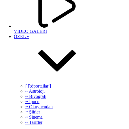
VİDEO GALERİ
ÖZEL »
[ Röportajlar ]
~ Astroloji
~ Biyografi
~ İpucu
~ Okuyucudan
~ Şiirler
~ Sinema
~ Tarifler