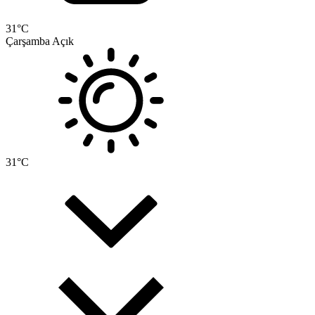
31
°C
Çarşamba
Açık
31
°C