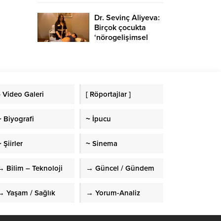
Dr. Sevinç Aliyeva:
Birçok çocukta
‘nörogelişimsel
bozukluk’
görülmekte
» Video Galeri
[ Röportajlar ]
~ Biyografi
~ İpucu
 Şiirler
~ Sinema
→ Bilim – Teknoloji
→ Güncel / Gündem
→ Yaşam / Sağlık
→ Yorum-Analiz