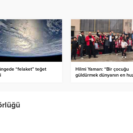
ngede “felaket” teğet
Hilmi Yaman: “Bir çocuğu
i
güldürmek dünyanın en hu
verici hazzı”
örlüğü