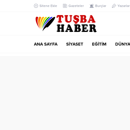
Sitene Ekle
Gazeteler
Burçlar
Yazarlar
ANA SAYFA
SİYASET
EĞİTİM
DÜNY