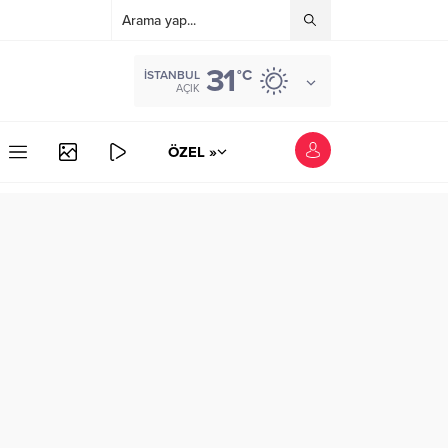
31
°C
İSTANBUL
AÇIK
ÖZEL »