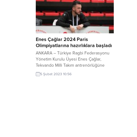
Enes Çağlar 2024 Paris
Olimpiyatlarına hazırlıklara başladı
ANKARA – Türkiye Ragbi Federasyonu
Yönetim Kurulu Üyesi Enes Çağlar,
Tekvando Milli Takım antrenörlüğüne
seçildi. Aynı zamanda tekvando
5 Şubat 2023 10:56
antrenörü olan Enes Çağlar yaptığı
açıklamada mili takıma hizmet edeceği
için mutlu olduğunu söyledi. Türkiye
Tekvando Federasyonu’na teşekkür
eden Çağlar, Türkiye’yi ilk kez 10-14
Şubat tarihinde İstanbul’da yapılacak
Uluslararası Türkiye Açık
Tekvando Turnuvası’nda...