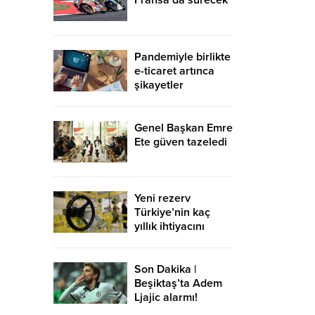
Fransa’da sürecek
Pandemiyle birlikte
e-ticaret artınca
şikayetler
de katlandı
Genel Başkan Emre
Ete güven tazeledi
Yeni rezerv
Türkiye’nin kaç
yıllık ihtiyacını
karşılayacak?
Son Dakika |
Beşiktaş’ta Adem
Ljajic alarmı!
Ocak’ta transfer…