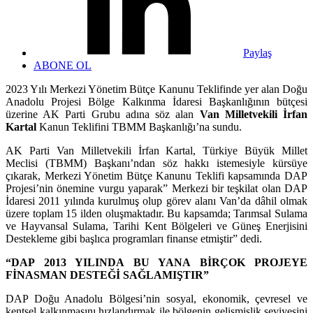
Paylaş
ABONE OL
2023 Yılı Merkezi Yönetim Bütçe Kanunu Teklifinde yer alan Doğu
Anadolu Projesi Bölge Kalkınma İdaresi Başkanlığının bütçesi
üzerine AK Parti Grubu adına söz alan
Van Milletvekili İrfan
Kartal
Kanun Teklifini TBMM Başkanlığı’na sundu.
AK Parti Van Milletvekili İrfan Kartal, Türkiye Büyük Millet
Meclisi (TBMM) Başkanı’ndan söz hakkı istemesiyle kürsüye
çıkarak, Merkezi Yönetim Bütçe Kanunu Teklifi kapsamında DAP
Projesi’nin önemine vurgu yaparak” Merkezi bir teşkilat olan DAP
İdaresi 2011 yılında kurulmuş olup görev alanı Van’da dâhil olmak
üzere toplam 15 ilden oluşmaktadır. Bu kapsamda; Tarımsal Sulama
ve Hayvansal Sulama, Tarihi Kent Bölgeleri ve Güneş Enerjisini
Destekleme gibi başlıca programları finanse etmiştir” dedi.
“DAP 2013 YILINDA BU YANA BİRÇOK PROJEYE
FİNASMAN DESTEĞİ SAĞLAMIŞTIR”
DAP Doğu Anadolu Bölgesi’nin sosyal, ekonomik, çevresel ve
kentsel kalkınmasını hızlandırmak ile bölgenin gelişmişlik seviyesini