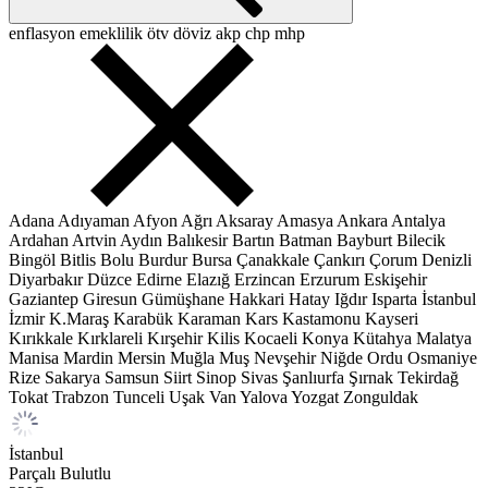
enflasyon
emeklilik
ötv
döviz
akp
chp
mhp
Adana
Adıyaman
Afyon
Ağrı
Aksaray
Amasya
Ankara
Antalya
Ardahan
Artvin
Aydın
Balıkesir
Bartın
Batman
Bayburt
Bilecik
Bingöl
Bitlis
Bolu
Burdur
Bursa
Çanakkale
Çankırı
Çorum
Denizli
Diyarbakır
Düzce
Edirne
Elazığ
Erzincan
Erzurum
Eskişehir
Gaziantep
Giresun
Gümüşhane
Hakkari
Hatay
Iğdır
Isparta
İstanbul
İzmir
K.Maraş
Karabük
Karaman
Kars
Kastamonu
Kayseri
Kırıkkale
Kırklareli
Kırşehir
Kilis
Kocaeli
Konya
Kütahya
Malatya
Manisa
Mardin
Mersin
Muğla
Muş
Nevşehir
Niğde
Ordu
Osmaniye
Rize
Sakarya
Samsun
Siirt
Sinop
Sivas
Şanlıurfa
Şırnak
Tekirdağ
Tokat
Trabzon
Tunceli
Uşak
Van
Yalova
Yozgat
Zonguldak
İstanbul
Parçalı Bulutlu