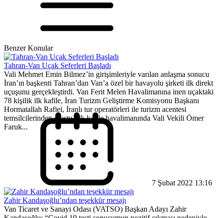
Benzer Konular
Tahran-Van Uçak Seferleri Başladı
Vali Mehmet Emin Bilmez’in girişimleriyle varılan anlaşma sonucu
İran’ın başkenti Tahran’dan Van’a özel bir havayolu şirketi ilk direkt
uçuşunu gerçekleştirdi. Van Ferit Melen Havalimanına inen uçaktaki
78 kişilik ilk kafile, İran Turizm Geliştirme Komisyonu Başkanı
Hormatallah Rafiei, İranlı tur operatörleri ile turizm acentesi
temsilcilerinden oluştu. İlk kafile havalimanında Vali Vekili Ömer
Faruk...
7 Şubat 2022 13:16
Zahir Kandaşoğlu’ndan teşekkür mesajı
Van Ticaret ve Sanayi Odası (VATSO) Başkan Adayı Zahir
Kandaşoğlu: “Covid 19 testi sonucumun pozitif çıkması nedeniyle