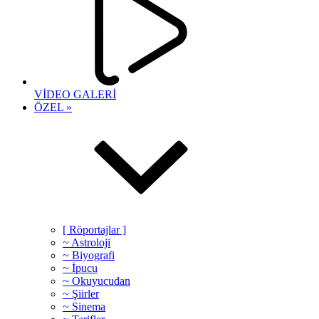
VİDEO GALERİ
ÖZEL »
[ Röportajlar ]
~ Astroloji
~ Biyografi
~ İpucu
~ Okuyucudan
~ Şiirler
~ Sinema