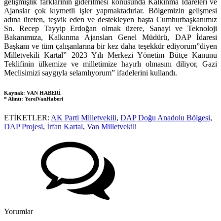
gelişmişlik farklarının giderilmesi konusunda Kalkınma İdareleri ve
Ajanslar çok kıymetli işler yapmaktadırlar. Bölgemizin gelişmesi
adına üreten, teşvik eden ve destekleyen başta Cumhurbaşkanımız
Sn. Recep Tayyip Erdoğan olmak üzere, Sanayi ve Teknoloji
Bakanımıza, Kalkınma Ajansları Genel Müdürü, DAP İdaresi
Başkanı ve tüm çalışanlarına bir kez daha teşekkür ediyorum”diyen
Milletvekili Kartal” 2023 Yılı Merkezi Yönetim Bütçe Kanunu
Teklifinin ülkemize ve milletimize hayırlı olmasını diliyor, Gazi
Meclisimizi saygıyla selamlıyorum” ifadelerini kullandı.
Kaynak: VAN HABERİ
* Alıntı: YerelVanHaberi
ETİKETLER:
AK Parti Milletvekili
,
DAP Doğu Anadolu Bölgesi
,
DAP Projesi
,
İrfan Kartal
,
Van Milletvekili
Yorumlar