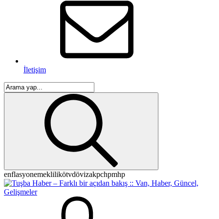
İletişim
enflasyon
emeklilik
ötv
döviz
akp
chp
mhp