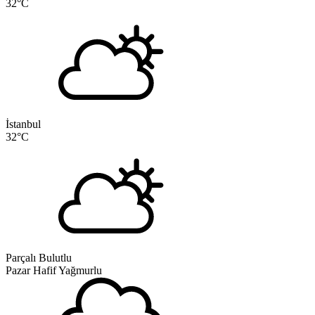
32
°C
İstanbul
32
°C
Parçalı Bulutlu
Pazar
Hafif Yağmurlu