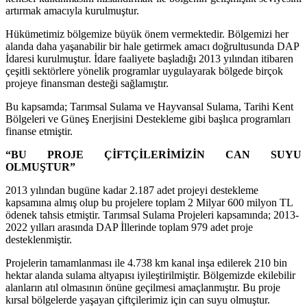
artırmak amacıyla kurulmuştur.
Hükümetimiz bölgemize büyük önem vermektedir. Bölgemizi her
alanda daha yaşanabilir bir hale getirmek amacı doğrultusunda DAP
İdaresi kurulmuştur. İdare faaliyete başladığı 2013 yılından itibaren
çeşitli sektörlere yönelik programlar uygulayarak bölgede birçok
projeye finansman desteği sağlamıştır.
Bu kapsamda; Tarımsal Sulama ve Hayvansal Sulama, Tarihi Kent
Bölgeleri ve Güneş Enerjisini Destekleme gibi başlıca programları
finanse etmiştir.
“BU PROJE ÇİFTÇİLERİMİZİN CAN SUYU
OLMUŞTUR”
2013 yılından bugüne kadar 2.187 adet projeyi destekleme
kapsamına almış olup bu projelere toplam 2 Milyar 600 milyon TL
ödenek tahsis etmiştir. Tarımsal Sulama Projeleri kapsamında; 2013-
2022 yılları arasında DAP İllerinde toplam 979 adet proje
desteklenmiştir.
Projelerin tamamlanması ile 4.738 km kanal inşa edilerek 210 bin
hektar alanda sulama altyapısı iyileştirilmiştir. Bölgemizde ekilebilir
alanların atıl olmasının önüne geçilmesi amaçlanmıştır. Bu proje
kırsal bölgelerde yaşayan çiftçilerimiz için can suyu olmuştur.