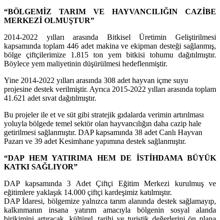
“BÖLGEMİZ TARIM VE HAYVANCILIĞIN CAZİBE
MERKEZİ OLMUŞTUR”
2014-2022 yılları arasında Bitkisel Üretimin Geliştirilmesi
kapsamında toplam 446 adet makina ve ekipman desteği sağlanmış,
bölge çiftçilerimize 1.815 ton yem bitkisi tohumu dağıtılmıştır.
Böylece yem maliyetinin düşürülmesi hedeflenmiştir.
Yine 2014-2022 yılları arasında 308 adet hayvan içme suyu
projesine destek verilmiştir. Ayrıca 2015-2022 yılları arasında toplam
41.621 adet sıvat dağıtılmıştır.
Bu projeler ile et ve süt gibi stratejik gıdalarda verimin artırılması
yoluyla bölgede temel sektör olan hayvancılığın daha cazip hale
getirilmesi sağlanmıştır. DAP kapsamında 38 adet Canlı Hayvan
Pazarı ve 39 adet Kesimhane yapımına destek sağlanmıştır.
“DAP HEM YATIRIMA HEM DE İSTİHDAMA BÜYÜK
KATKI SAĞLIYOR”
DAP kapsamında 3 Adet Çiftçi Eğitim Merkezi kurulmuş ve
eğitimlere yaklaşık 14.000 çiftçi kardeşimiz katılmıştır.
DAP İdaresi, bölgemize yalnızca tarım alanında destek sağlamayıp,
kalkınmanın insana yatırım amacıyla bölgenin sosyal alanda
birikimini artıracak, kültürel, tarihi ve turistik değerlerini ön plana