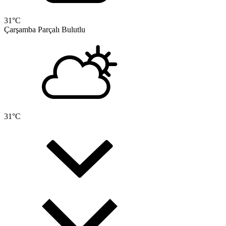
31
°C
Çarşamba
Parçalı Bulutlu
31
°C