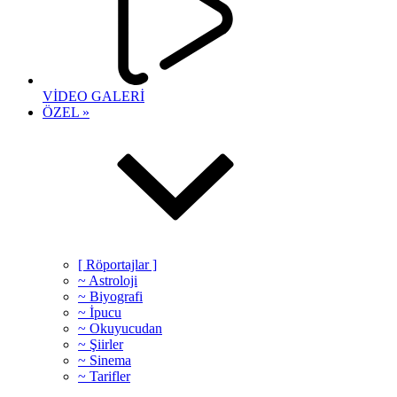
VİDEO GALERİ
ÖZEL »
[ Röportajlar ]
~ Astroloji
~ Biyografi
~ İpucu
~ Okuyucudan
~ Şiirler
~ Sinema
~ Tarifler