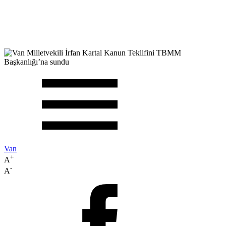
Van
+
A
-
A