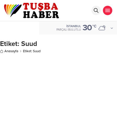
30
°C
İSTANBUL
PARÇALI BULUTLU
Etiket:
Suud
Anasayfa
Etiket: Suud