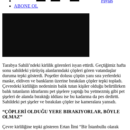
Paylaş
ABONE OL
Tarabya Sahili’ndeki kirlilik görenleri isyan ettirdi. Geçtiğimiz hafta
sonu sahildeki yürüyüş alanlarındaki çöpleri gören vatandaşlar
duruma tepki gösterdi. Poşetler dolusu çöpün yanı sıra yerlerdeki
maske, eldiven ve bankların üzerine bırakılan çöpler tepki topladı.
Çevredeki kirliliğin nedeninin balık tutan kişiler olduğu belirtilirken
balık tutanların idrarlarını pet şişelere yaptığı bu yetmezmiş gibi pet
şişeleri de alanda bıraktığı iddiası ise bu kadarına da pes dedirtti.
Sahildeki pet şişeler ve bırakılan çöpler ise kameralara yansıdı.
“ÇÖPLERİ OLDUĞU YERE BIRAKIYORLAR, BÖYLE
OLMAZ”
Çevre kirliliğine tepki gösteren Ertan İlmi “Bir İstanbullu olarak