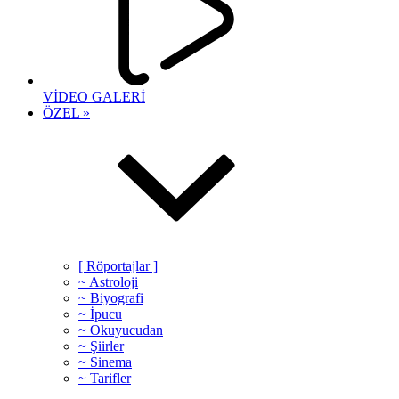
VİDEO GALERİ
ÖZEL »
[ Röportajlar ]
~ Astroloji
~ Biyografi
~ İpucu
~ Okuyucudan
~ Şiirler
~ Sinema
~ Tarifler