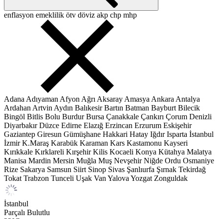
enflasyon
emeklilik
ötv
döviz
akp
chp
mhp
Adana
Adıyaman
Afyon
Ağrı
Aksaray
Amasya
Ankara
Antalya
Ardahan
Artvin
Aydın
Balıkesir
Bartın
Batman
Bayburt
Bilecik
Bingöl
Bitlis
Bolu
Burdur
Bursa
Çanakkale
Çankırı
Çorum
Denizli
Diyarbakır
Düzce
Edirne
Elazığ
Erzincan
Erzurum
Eskişehir
Gaziantep
Giresun
Gümüşhane
Hakkari
Hatay
Iğdır
Isparta
İstanbul
İzmir
K.Maraş
Karabük
Karaman
Kars
Kastamonu
Kayseri
Kırıkkale
Kırklareli
Kırşehir
Kilis
Kocaeli
Konya
Kütahya
Malatya
Manisa
Mardin
Mersin
Muğla
Muş
Nevşehir
Niğde
Ordu
Osmaniye
Rize
Sakarya
Samsun
Siirt
Sinop
Sivas
Şanlıurfa
Şırnak
Tekirdağ
Tokat
Trabzon
Tunceli
Uşak
Van
Yalova
Yozgat
Zonguldak
İstanbul
Parçalı Bulutlu