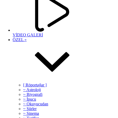
VİDEO GALERİ
ÖZEL »
[ Röportajlar ]
~ Astroloji
~ Biyografi
~ İpucu
~ Okuyucudan
~ Şiirler
~ Sinema