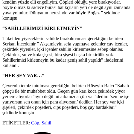
kendim yüzde elli engelliyim. Çöpleri olduğu yere bırakıyorlar,
böyle olmaz ki sadece burası balıkçıların yeri de değil aynı zamanda
yaya yoludur. Dünyanın neresinde var böyle Boğaz ” şeklinde
konuştu.
“SAHİLLERİMİZİ KİRLETMEYİN”
Tüketilen yiyeceklerin sahilde bırakılmaması gerektiğini belirten
Serkan İncedemir ” Akşamleyin sefa yapmaya gelenler çay içenler,
çekirdek yiyenler, içki içenler sahilin kirlenmesine sebep olanlar.
Çekirdek, su ve kola şişesi, bira şişesi başka bir kirlilik yok.
Sahillerimizi kirletmeyin bu kadar geniş sahil yapıldı” ifadelerini
kullandı.
“HER ŞEY VAR…”
Çevrenin temiz tutulması gerektiğini belirten Hüseyin Balcı ”Sabah
çöpçü ile bir muhabbet oldu. Geçen gün karı koca çekirdek yiyor
yerlere atıyorlar ‘ayıp değil mi arkanızda çöp var’ dedim ‘sen ne işe
yarıyorsun sen onun için para alıyorsun’ dediler. Her şey var içki
şişeleri, çekirdek poşetleri, cips poşetleri, boş çay bardakları”
şeklinde konuştu.
ETİKETLER:
Çöp
,
Sahil