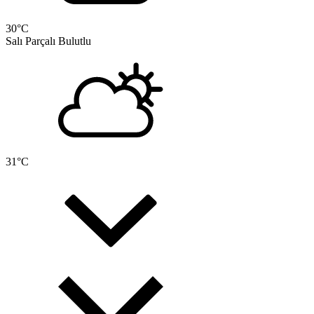
30
°C
Salı
Parçalı Bulutlu
31
°C