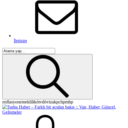
İletişim
enflasyon
emeklilik
ötv
döviz
akp
chp
mhp