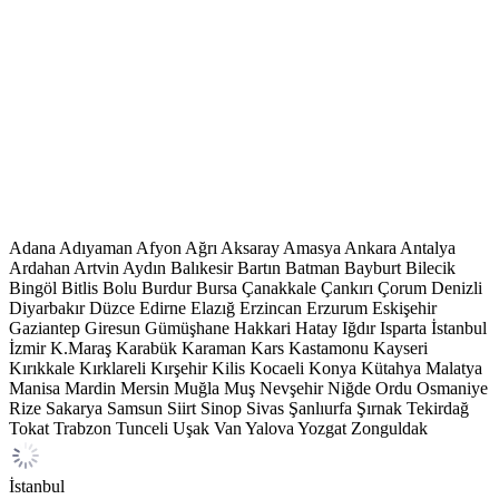
Adana
Adıyaman
Afyon
Ağrı
Aksaray
Amasya
Ankara
Antalya
Ardahan
Artvin
Aydın
Balıkesir
Bartın
Batman
Bayburt
Bilecik
Bingöl
Bitlis
Bolu
Burdur
Bursa
Çanakkale
Çankırı
Çorum
Denizli
Diyarbakır
Düzce
Edirne
Elazığ
Erzincan
Erzurum
Eskişehir
Gaziantep
Giresun
Gümüşhane
Hakkari
Hatay
Iğdır
Isparta
İstanbul
İzmir
K.Maraş
Karabük
Karaman
Kars
Kastamonu
Kayseri
Kırıkkale
Kırklareli
Kırşehir
Kilis
Kocaeli
Konya
Kütahya
Malatya
Manisa
Mardin
Mersin
Muğla
Muş
Nevşehir
Niğde
Ordu
Osmaniye
Rize
Sakarya
Samsun
Siirt
Sinop
Sivas
Şanlıurfa
Şırnak
Tekirdağ
Tokat
Trabzon
Tunceli
Uşak
Van
Yalova
Yozgat
Zonguldak
İstanbul