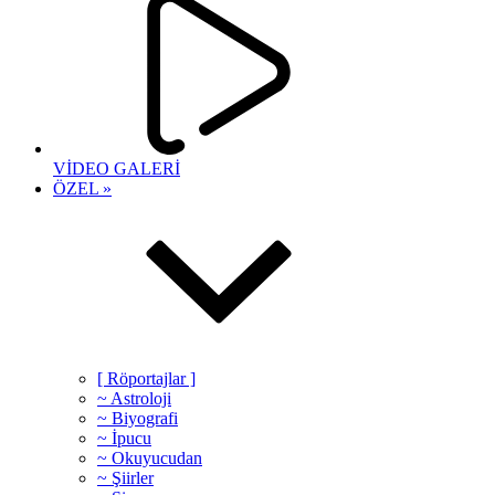
VİDEO GALERİ
ÖZEL »
[ Röportajlar ]
~ Astroloji
~ Biyografi
~ İpucu
~ Okuyucudan
~ Şiirler