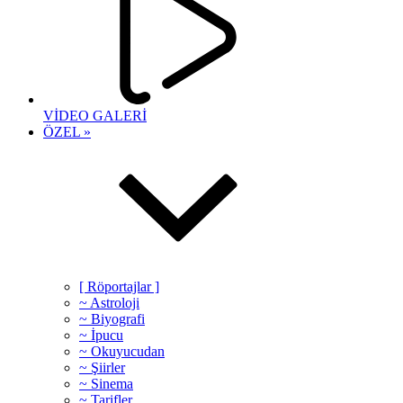
VİDEO GALERİ
ÖZEL »
[ Röportajlar ]
~ Astroloji
~ Biyografi
~ İpucu
~ Okuyucudan
~ Şiirler
~ Sinema
~ Tarifler