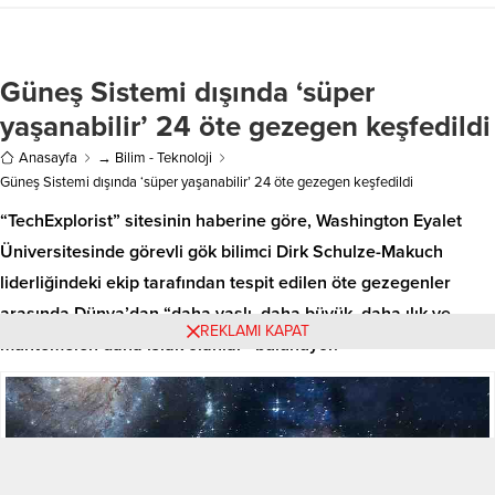
Güneş Sistemi dışında ‘süper
yaşanabilir’ 24 öte gezegen keşfedildi
Anasayfa
→ Bilim - Teknoloji
Güneş Sistemi dışında ‘süper yaşanabilir’ 24 öte gezegen keşfedildi
“TechExplorist” sitesinin haberine göre, Washington Eyalet
Üniversitesinde görevli gök bilimci Dirk Schulze-Makuch
liderliğindeki ekip tarafından tespit edilen öte gezegenler
arasında Dünya’dan “daha yaşlı, daha büyük, daha ılık ve
REKLAMI KAPAT
muhtemelen daha ıslak olanlar” bulunuyor.