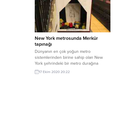
New York metrosunda Merkür
tapınağı
Dünyanın en çok yoğun metro
sistemlerinden birine sahip olan New
York şehrindeki bir metro durağına
kimliği belirsiz kişi ya da kişilerce karton
17 Ekim 2020 20:22
kutudan ve sembollerle boyanmış küçük
bir tapınak konuldu.