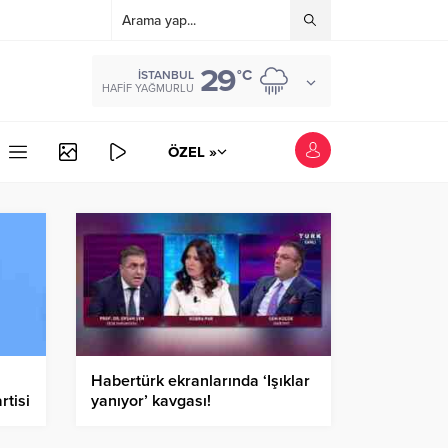
29
°C
İSTANBUL
HAFIF YAĞMURLU
ÖZEL »
Habertürk ekranlarında ‘Işıklar
rtisi
yanıyor’ kavgası!