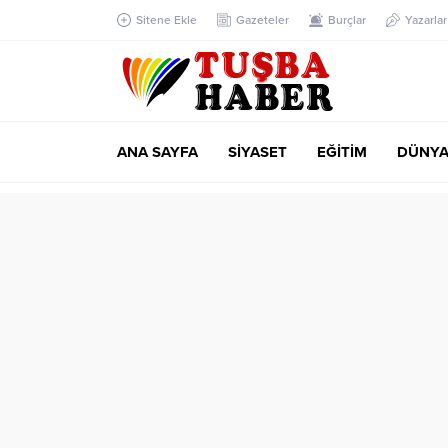
Sitene Ekle
Gazeteler
Burçlar
Yazarlar
ANA SAYFA
SİYASET
EĞİTİM
DÜNY