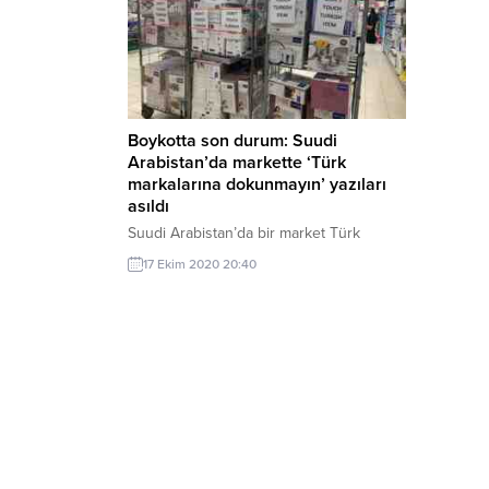
Boykotta son durum: Suudi
Arabistan’da markette ‘Türk
markalarına dokunmayın’ yazıları
asıldı
Suudi Arabistan’da bir market Türk
markası olan Korkmaz Çelik’in ürünlerinin
17 Ekim 2020 20:40
üzerine “Türk mallarına dokunmayın”
yazarak satışına engel koydu. Dünya’dan
Çiğdem Yücesoy Subaşı’nın haberine
göre, Suudi Arabistan’da faaliyet
gösteren bir markette çekilen fotoğrafla
boykot uygulaması da görüntülenmiş
oldu. Türk markası Korkmaz Çelik’in
ürünlerini raflardan kaldırarak bir alana
toplayan market, müşterilerin satın
almasını...