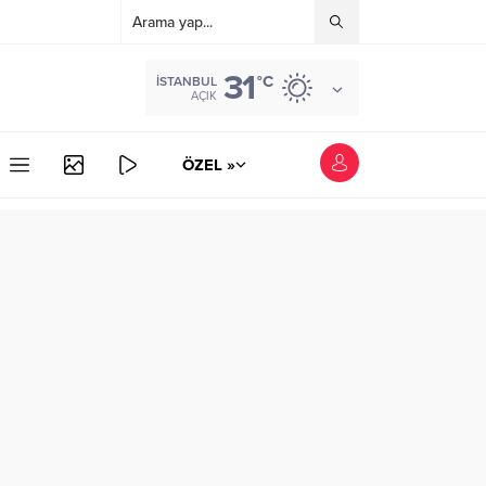
31
°C
İSTANBUL
AÇIK
ÖZEL »