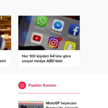
Her 100 kişiden 64’üne göre
ini
sosyal medya ABD’deki
ler
gidişata olumsuz etki yapıyor
Popüler Konular
MotoGP heyecanı