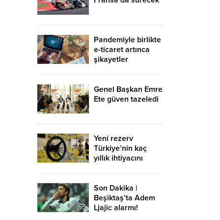
Fransa’da sürecek
Pandemiyle birlikte
e-ticaret artınca
şikayetler
de katlandı
Genel Başkan Emre
Ete güven tazeledi
Yeni rezerv
Türkiye’nin kaç
yıllık ihtiyacını
karşılayacak?
Son Dakika |
Beşiktaş’ta Adem
Ljajic alarmı!
Ocak’ta transfer…