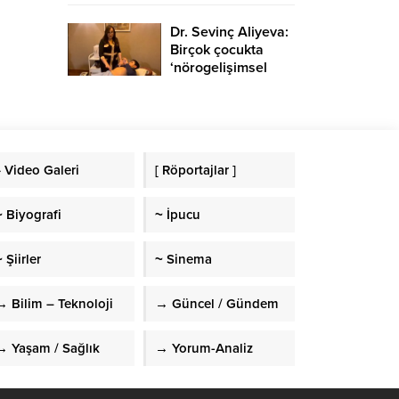
Dr. Sevinç Aliyeva:
Birçok çocukta
‘nörogelişimsel
bozukluk’
görülmekte
» Video Galeri
[ Röportajlar ]
~ Biyografi
~ İpucu
 Şiirler
~ Sinema
→ Bilim – Teknoloji
→ Güncel / Gündem
→ Yaşam / Sağlık
→ Yorum-Analiz