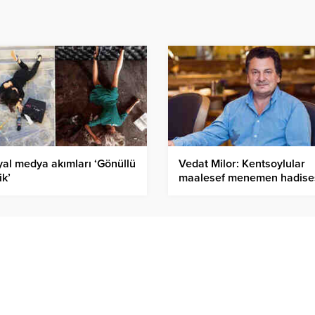
al medya akımları ‘Gönüllü
Vedat Milor: Kentsoylular
ik’
maalesef menemen hadises
hiçbir zaman hazmedemedi