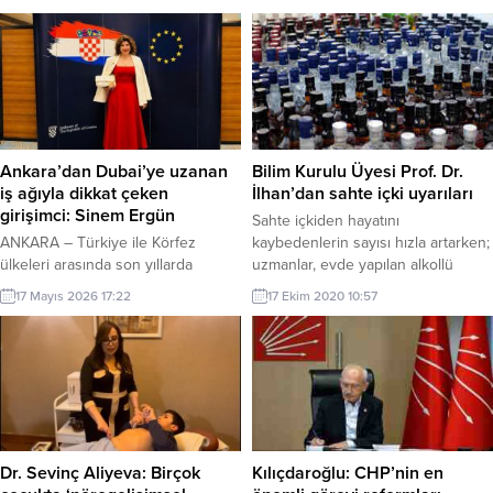
Ankara’dan Dubai’ye uzanan
Bilim Kurulu Üyesi Prof. Dr.
iş ağıyla dikkat çeken
İlhan’dan sahte içki uyarıları
girişimci: Sinem Ergün
Sahte içkiden hayatını
ANKARA – Türkiye ile Körfez
kaybedenlerin sayısı hızla artarken;
ülkeleri arasında son yıllarda
uzmanlar, evde yapılan alkollü
gelişen ekonomik ilişkiler,
içkilerin de sahte içki kadar tehlikeli
17 Mayıs 2026 17:22
17 Ekim 2020 10:57
uluslararası bağlantılarıyla öne
olduğu uyarısında bulunuyor. Sağlık
çıkan yeni nesil girişimcileri de
Bakanlığı Toplum Bilimleri Kurulu
gündeme taşıyor. Ankara, İstanbul
Üyesi ve Gazi Üniversitesi (GÜ) Tıp
ve Dubai merkezli iş ağıyla
Fakültesi Halk Sağlığı Anabilim Dalı
faaliyetlerini sürdüren girişimci ve
Başkanı Prof. Dr. Mustafa Necmi
yönetici Sinem Ergün, özellikle
İlhan, evde yapılan alkollü içkiler
Birleşik Arap Emirlikleri ile Türkiye
için uyarılarda bulundu; sahte...
arasında yatırım ve ticaret odaklı
Dr. Sevinç Aliyeva: Birçok
Kılıçdaroğlu: CHP’nin en
çalışmalarıyla dikkati çekiyor....