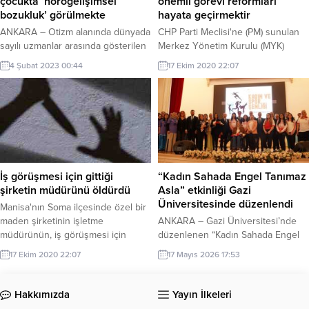
çocukta ‘nörogelişimsel
önemli görevi reformları
bozukluk’ görülmekte
hayata geçirmektir
ANKARA – Otizm alanında dünyada
CHP Parti Meclisi'ne (PM) sunulan
sayılı uzmanlar arasında gösterilen
Merkez Yönetim Kurulu (MYK)
Dr. Sevinç Aliyeva, hastalığın
raporunda, Genel Başkan Kemal
4 Şubat 2023 00:44
17 Ekim 2020 22:07
temelinde genetiği değiştirilmiş
Kılıçdaroğlu'nun "Sorunlar çok ama
gıdalar ve beslenme olduğunu
hiçbiri çözümsüz değil.
söyledi. Aynı zamanda parazitoloji
Kurultayımızda açıkladığımız 2.
uzmanı olan Dr. Sevinç Aliyeva, son
Yüzyıla Çağrı Beyannamemizde
yıllarda otizmli çocuk ve bireylerin
ortaya koyduğumuz reform adımları
sayısında ciddi bir artış yaşandığını
ile bunu hep birlikte başarmak için
belirtti. Özellikle birçok çocukta
mücadele veriyoruz" ifadeleri yer
‘nörogelişimsel bozukluk’
aldı. CHP PM, Genel Başkan
İş görüşmesi için gittiği
“Kadın Sahada Engel Tanımaz
görüldüğüne dikkati çeken
Kılıçdaroğlu başkanlığında parti
şirketin müdürünü öldürdü
Asla” etkinliği Gazi
Aliyeva,...
genel merkezinde...
Üniversitesinde düzenlendi
Manisa'nın Soma ilçesinde özel bir
maden şirketinin işletme
ANKARA – Gazi Üniversitesi’nde
müdürünün, iş görüşmesi için
düzenlenen “Kadın Sahada Engel
gelen kişi tarafından bıçaklanarak
Tanımaz Asla” mottolu Kadın
17 Ekim 2020 22:07
17 Mayıs 2026 17:53
öldürüldüğü iddia edildi.
Spor/Sanat etkinliği, spor, sanat ve
sosyal yaşamda kadınların
görünürlüğünü artırmak amacıyla
Hakkımızda
Yayın İlkeleri
gerçekleştirildi. Gazi Üniversitesi