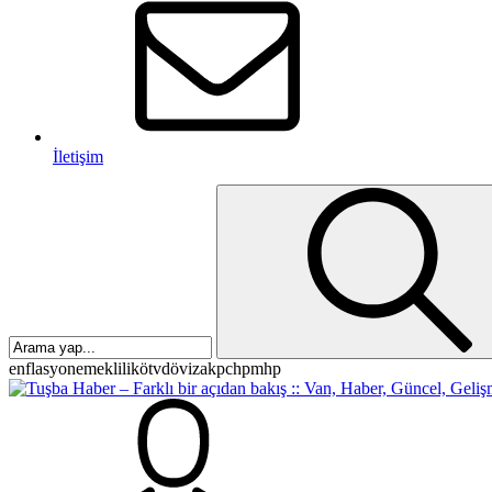
İletişim
enflasyon
emeklilik
ötv
döviz
akp
chp
mhp