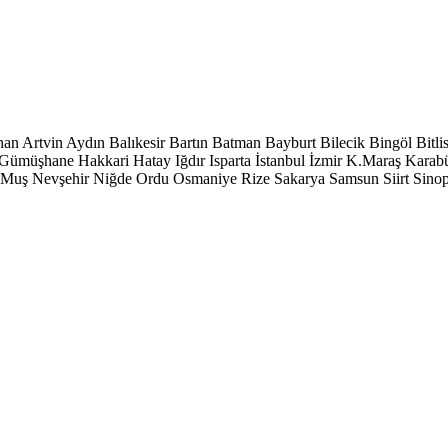
han
Artvin
Aydın
Balıkesir
Bartın
Batman
Bayburt
Bilecik
Bingöl
Bitli
Gümüşhane
Hakkari
Hatay
Iğdır
Isparta
İstanbul
İzmir
K.Maraş
Karab
Muş
Nevşehir
Niğde
Ordu
Osmaniye
Rize
Sakarya
Samsun
Siirt
Sino