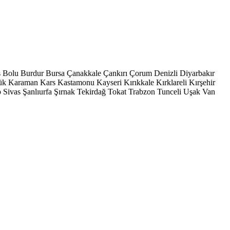
s
Bolu
Burdur
Bursa
Çanakkale
Çankırı
Çorum
Denizli
Diyarbakır
ük
Karaman
Kars
Kastamonu
Kayseri
Kırıkkale
Kırklareli
Kırşehir
p
Sivas
Şanlıurfa
Şırnak
Tekirdağ
Tokat
Trabzon
Tunceli
Uşak
Van