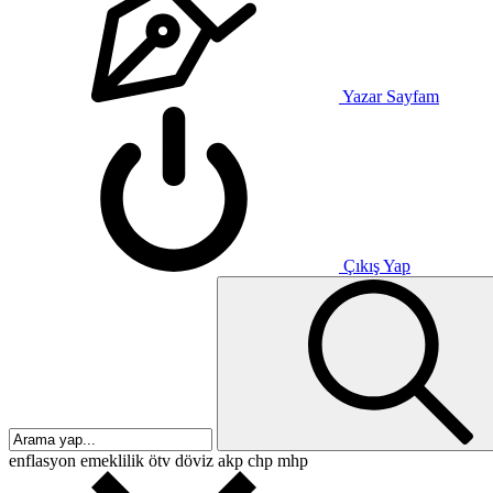
Yazar Sayfam
Çıkış Yap
enflasyon
emeklilik
ötv
döviz
akp
chp
mhp