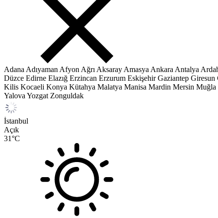
Adana
Adıyaman
Afyon
Ağrı
Aksaray
Amasya
Ankara
Antalya
Arda
Düzce
Edirne
Elazığ
Erzincan
Erzurum
Eskişehir
Gaziantep
Giresun
Kilis
Kocaeli
Konya
Kütahya
Malatya
Manisa
Mardin
Mersin
Muğla
Yalova
Yozgat
Zonguldak
İstanbul
Açık
31
°C