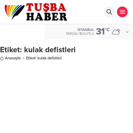
31
°C
İSTANBUL
PARÇALI BULUTLU
Etiket:
kulak defistleri
Anasayfa
Etiket: kulak defistleri