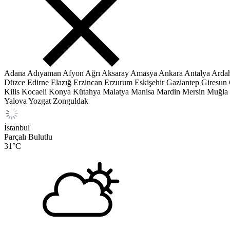
Adana
Adıyaman
Afyon
Ağrı
Aksaray
Amasya
Ankara
Antalya
Arda
Düzce
Edirne
Elazığ
Erzincan
Erzurum
Eskişehir
Gaziantep
Giresun
Kilis
Kocaeli
Konya
Kütahya
Malatya
Manisa
Mardin
Mersin
Muğla
Yalova
Yozgat
Zonguldak
İstanbul
Parçalı Bulutlu
31
°C