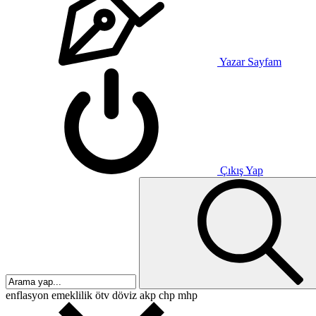
Yazar Sayfam
Çıkış Yap
enflasyon
emeklilik
ötv
döviz
akp
chp
mhp