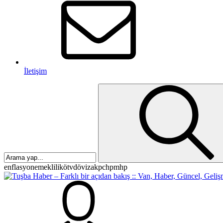
İletişim
enflasyon
emeklilik
ötv
döviz
akp
chp
mhp