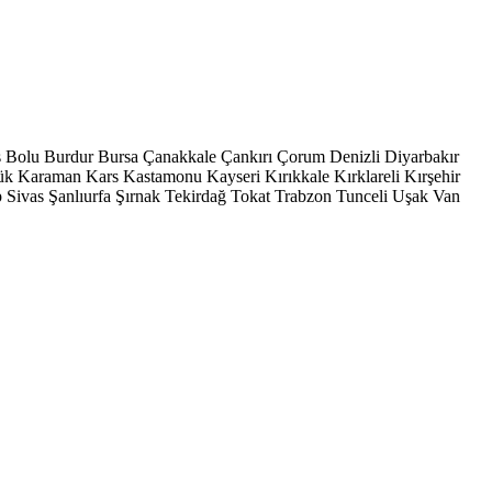
s
Bolu
Burdur
Bursa
Çanakkale
Çankırı
Çorum
Denizli
Diyarbakır
ük
Karaman
Kars
Kastamonu
Kayseri
Kırıkkale
Kırklareli
Kırşehir
p
Sivas
Şanlıurfa
Şırnak
Tekirdağ
Tokat
Trabzon
Tunceli
Uşak
Van