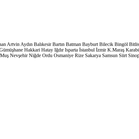
han
Artvin
Aydın
Balıkesir
Bartın
Batman
Bayburt
Bilecik
Bingöl
Bitli
Gümüşhane
Hakkari
Hatay
Iğdır
Isparta
İstanbul
İzmir
K.Maraş
Karab
Muş
Nevşehir
Niğde
Ordu
Osmaniye
Rize
Sakarya
Samsun
Siirt
Sino