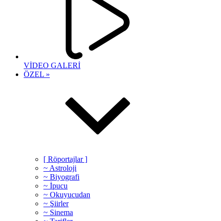
VİDEO GALERİ
ÖZEL »
[ Röportajlar ]
~ Astroloji
~ Biyografi
~ İpucu
~ Okuyucudan
~ Şiirler
~ Sinema