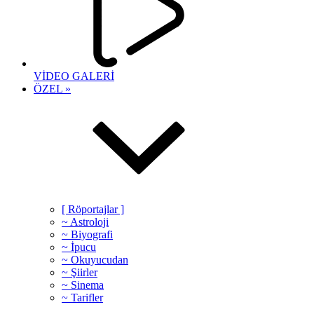
VİDEO GALERİ
ÖZEL »
[ Röportajlar ]
~ Astroloji
~ Biyografi
~ İpucu
~ Okuyucudan
~ Şiirler
~ Sinema
~ Tarifler