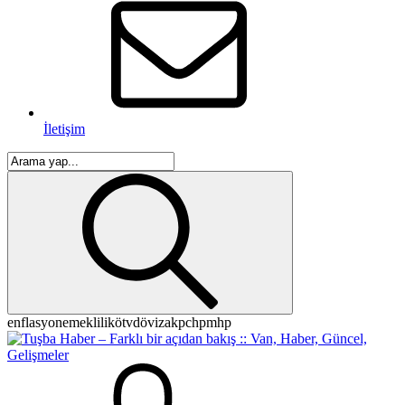
İletişim
enflasyon
emeklilik
ötv
döviz
akp
chp
mhp