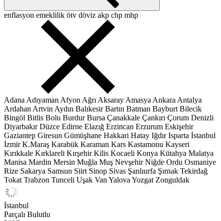
enflasyon
emeklilik
ötv
döviz
akp
chp
mhp
Adana
Adıyaman
Afyon
Ağrı
Aksaray
Amasya
Ankara
Antalya
Ardahan
Artvin
Aydın
Balıkesir
Bartın
Batman
Bayburt
Bilecik
Bingöl
Bitlis
Bolu
Burdur
Bursa
Çanakkale
Çankırı
Çorum
Denizli
Diyarbakır
Düzce
Edirne
Elazığ
Erzincan
Erzurum
Eskişehir
Gaziantep
Giresun
Gümüşhane
Hakkari
Hatay
Iğdır
Isparta
İstanbul
İzmir
K.Maraş
Karabük
Karaman
Kars
Kastamonu
Kayseri
Kırıkkale
Kırklareli
Kırşehir
Kilis
Kocaeli
Konya
Kütahya
Malatya
Manisa
Mardin
Mersin
Muğla
Muş
Nevşehir
Niğde
Ordu
Osmaniye
Rize
Sakarya
Samsun
Siirt
Sinop
Sivas
Şanlıurfa
Şırnak
Tekirdağ
Tokat
Trabzon
Tunceli
Uşak
Van
Yalova
Yozgat
Zonguldak
İstanbul
Parçalı Bulutlu