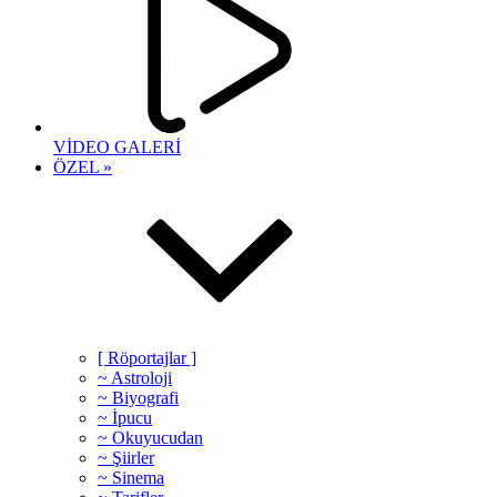
VİDEO GALERİ
ÖZEL »
[ Röportajlar ]
~ Astroloji
~ Biyografi
~ İpucu
~ Okuyucudan
~ Şiirler
~ Sinema