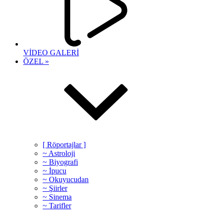
VİDEO GALERİ
ÖZEL »
[ Röportajlar ]
~ Astroloji
~ Biyografi
~ İpucu
~ Okuyucudan
~ Şiirler
~ Sinema
~ Tarifler