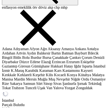
enflasyon
emeklilik
ötv
döviz
akp
chp
mhp
Adana
Adıyaman
Afyon
Ağrı
Aksaray
Amasya
Ankara
Antalya
Ardahan
Artvin
Aydın
Balıkesir
Bartın
Batman
Bayburt
Bilecik
Bingöl
Bitlis
Bolu
Burdur
Bursa
Çanakkale
Çankırı
Çorum
Denizli
Diyarbakır
Düzce
Edirne
Elazığ
Erzincan
Erzurum
Eskişehir
Gaziantep
Giresun
Gümüşhane
Hakkari
Hatay
Iğdır
Isparta
İstanbul
İzmir
K.Maraş
Karabük
Karaman
Kars
Kastamonu
Kayseri
Kırıkkale
Kırklareli
Kırşehir
Kilis
Kocaeli
Konya
Kütahya
Malatya
Manisa
Mardin
Mersin
Muğla
Muş
Nevşehir
Niğde
Ordu
Osmaniye
Rize
Sakarya
Samsun
Siirt
Sinop
Sivas
Şanlıurfa
Şırnak
Tekirdağ
Tokat
Trabzon
Tunceli
Uşak
Van
Yalova
Yozgat
Zonguldak
İstanbul
Parçalı Bulutlu