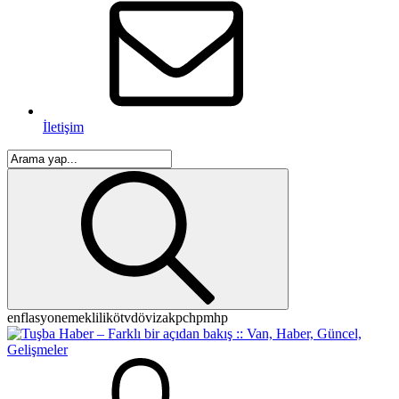
İletişim
enflasyon
emeklilik
ötv
döviz
akp
chp
mhp