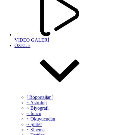
VİDEO GALERİ
ÖZEL »
[ Röportajlar ]
~ Astroloji
~ Biyografi
~ İpucu
~ Okuyucudan
~ Şiirler
~ Sinema