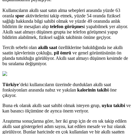
Kullanıcıların akıllı saat satın alma sebepleri arasında yüzde 63
oranla
spor
aktivitelerini takip etmek, yüzde 54 oranda fiziksel
sağlığı hakkında bilgi sahibi olmak ve yüzde 49 oranında anlık
bildirim ile mesajları alıp
telefon görüşmes
i yapabilmek yer alıyor.
Akıllı saat almayı düşünen grupta ise telefon görüşmesi yapıp
bildirim alabilmek, fiziksel sağlık takibinin önüne geçiyor.
Tercih sebebi olan
akıllı saat
özelliklerine bakıldığında ise akıllı
saatin işlevlerinin çokluğu,
pil ömrü
ve genel görüntüsünün ön
planda tutulduğu görülüyor. Akıllı saat almayı düşünen kesimde de
bu sıralama değişmiyor.
Türkiye
’deki kullanıcıların üzerinde durdukları akıllı saat
fonksiyonları arasında nabız ve yakılan
kalorinin takibi
öne
çıkıyor.
Buna ek olarak akıllı saat sahibi olmak isteyen grup,
uyku takibi
ve
kan basıncı ölçümüne de ayrıca önem veriyor.
Araştırma sonuçlarına göre, her iki grup için de en sık takip edilen
akıllı saat göstergeleri adım sayısı, kat edilen mesafe ve hız olarak
görülüyor. Bunlar haricinde en çok kullanılan ve bir akıllı saatten