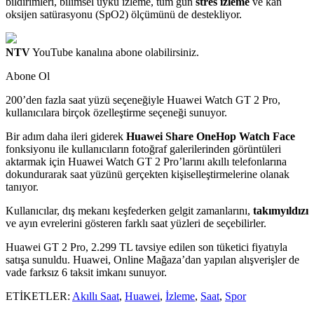
bildirimleri, bilimsel uyku izleme, tüm gün
stres izleme
ve kan
oksijen satürasyonu (SpO2) ölçümünü de destekliyor.
NTV
YouTube kanalına abone olabilirsiniz.
Abone Ol
200’den fazla saat yüzü seçeneğiyle Huawei Watch GT 2 Pro,
kullanıcılara birçok özelleştirme seçeneği sunuyor.
Bir adım daha ileri giderek
Huawei Share OneHop Watch Face
fonksiyonu ile kullanıcıların fotoğraf galerilerinden görüntüleri
aktarmak için Huawei Watch GT 2 Pro’larını akıllı telefonlarına
dokundurarak saat yüzünü gerçekten kişiselleştirmelerine olanak
tanıyor.
Kullanıcılar, dış mekanı keşfederken gelgit zamanlarını,
takımyıldızı
ve ayın evrelerini gösteren farklı saat yüzleri de seçebilirler.
Huawei GT 2 Pro, 2.299 TL tavsiye edilen son tüketici fiyatıyla
satışa sunuldu. Huawei, Online Mağaza’dan yapılan alışverişler de
vade farksız 6 taksit imkanı sunuyor.
ETİKETLER:
Akıllı Saat
,
Huawei
,
İzleme
,
Saat
,
Spor