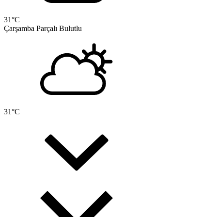
31
°C
Çarşamba
Parçalı Bulutlu
31
°C