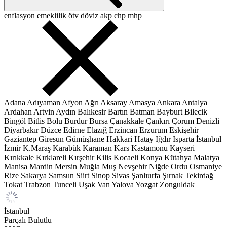
enflasyon
emeklilik
ötv
döviz
akp
chp
mhp
Adana
Adıyaman
Afyon
Ağrı
Aksaray
Amasya
Ankara
Antalya
Ardahan
Artvin
Aydın
Balıkesir
Bartın
Batman
Bayburt
Bilecik
Bingöl
Bitlis
Bolu
Burdur
Bursa
Çanakkale
Çankırı
Çorum
Denizli
Diyarbakır
Düzce
Edirne
Elazığ
Erzincan
Erzurum
Eskişehir
Gaziantep
Giresun
Gümüşhane
Hakkari
Hatay
Iğdır
Isparta
İstanbul
İzmir
K.Maraş
Karabük
Karaman
Kars
Kastamonu
Kayseri
Kırıkkale
Kırklareli
Kırşehir
Kilis
Kocaeli
Konya
Kütahya
Malatya
Manisa
Mardin
Mersin
Muğla
Muş
Nevşehir
Niğde
Ordu
Osmaniye
Rize
Sakarya
Samsun
Siirt
Sinop
Sivas
Şanlıurfa
Şırnak
Tekirdağ
Tokat
Trabzon
Tunceli
Uşak
Van
Yalova
Yozgat
Zonguldak
İstanbul
Parçalı Bulutlu