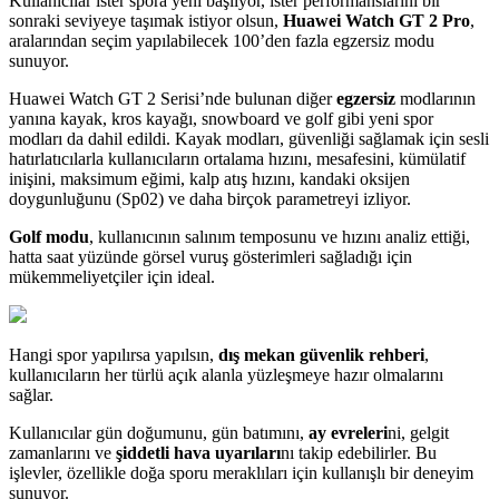
Kullanıcılar ister spora yeni başlıyor, ister performanslarını bir
sonraki seviyeye taşımak istiyor olsun,
Huawei Watch GT 2 Pro
,
aralarından seçim yapılabilecek 100’den fazla egzersiz modu
sunuyor.
Huawei Watch GT 2 Serisi’nde bulunan diğer
egzersiz
modlarının
yanına kayak, kros kayağı, snowboard ve golf gibi yeni spor
modları da dahil edildi. Kayak modları, güvenliği sağlamak için sesli
hatırlatıcılarla kullanıcıların ortalama hızını, mesafesini, kümülatif
inişini, maksimum eğimi, kalp atış hızını, kandaki oksijen
doygunluğunu (Sp02) ve daha birçok parametreyi izliyor.
Golf modu
, kullanıcının salınım temposunu ve hızını analiz ettiği,
hatta saat yüzünde görsel vuruş gösterimleri sağladığı için
mükemmeliyetçiler için ideal.
Hangi spor yapılırsa yapılsın,
dış mekan güvenlik rehberi
,
kullanıcıların her türlü açık alanla yüzleşmeye hazır olmalarını
sağlar.
Kullanıcılar gün doğumunu, gün batımını,
ay evreleri
ni, gelgit
zamanlarını ve
şiddetli hava uyarıları
nı takip edebilirler. Bu
işlevler, özellikle doğa sporu meraklıları için kullanışlı bir deneyim
sunuyor.