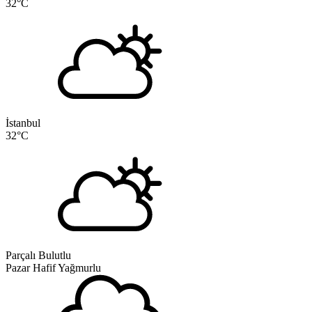
32
°C
İstanbul
32
°C
Parçalı Bulutlu
Pazar
Hafif Yağmurlu