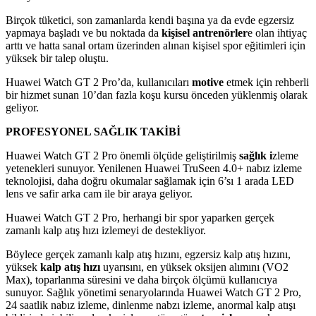
Birçok tüketici, son zamanlarda kendi başına ya da evde egzersiz
yapmaya başladı ve bu noktada da
kişisel antrenörler
e olan ihtiyaç
arttı ve hatta sanal ortam üzerinden alınan kişisel spor eğitimleri için
yüksek bir talep oluştu.
Huawei Watch GT 2 Pro’da, kullanıcıları
motive
etmek için rehberli
bir hizmet sunan 10’dan fazla koşu kursu önceden yüklenmiş olarak
geliyor.
PROFESYONEL SAĞLIK TAKİBİ
Huawei Watch GT 2 Pro önemli ölçüde geliştirilmiş
sağlık i
zleme
yetenekleri sunuyor. Yenilenen Huawei TruSeen 4.0+ nabız izleme
teknolojisi, daha doğru okumalar sağlamak için 6’sı 1 arada LED
lens ve safir arka cam ile bir araya geliyor.
Huawei Watch GT 2 Pro, herhangi bir spor yaparken gerçek
zamanlı kalp atış hızı izlemeyi de destekliyor.
Böylece gerçek zamanlı kalp atış hızını, egzersiz kalp atış hızını,
yüksek
kalp atış hızı
uyarısını, en yüksek oksijen alımını (VO2
Max), toparlanma süresini ve daha birçok ölçümü kullanıcıya
sunuyor. Sağlık yönetimi senaryolarında Huawei Watch GT 2 Pro,
24 saatlik nabız izleme, dinlenme nabzı izleme, anormal kalp atışı