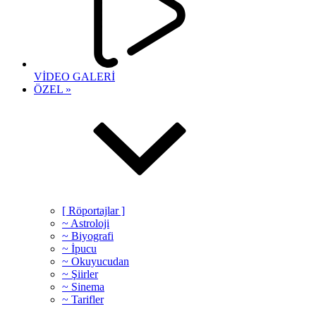
VİDEO GALERİ
ÖZEL »
[ Röportajlar ]
~ Astroloji
~ Biyografi
~ İpucu
~ Okuyucudan
~ Şiirler
~ Sinema
~ Tarifler