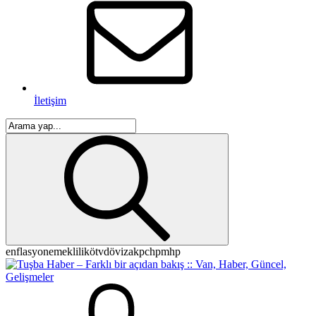
İletişim
enflasyon
emeklilik
ötv
döviz
akp
chp
mhp