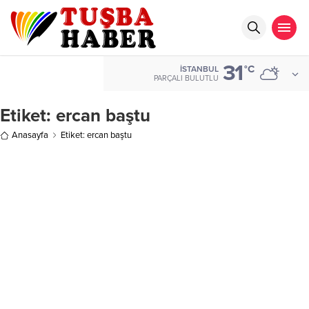
31
°C
İSTANBUL
PARÇALI BULUTLU
Etiket:
ercan baştu
Anasayfa
Etiket: ercan baştu