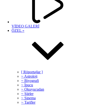
VİDEO GALERİ
ÖZEL »
[ Röportajlar ]
~ Astroloji
~ Biyografi
~ İpucu
~ Okuyucudan
~ Şiirler
~ Sinema
~ Tarifler