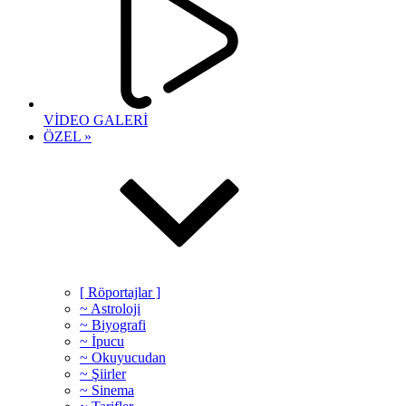
VİDEO GALERİ
ÖZEL »
[ Röportajlar ]
~ Astroloji
~ Biyografi
~ İpucu
~ Okuyucudan
~ Şiirler
~ Sinema