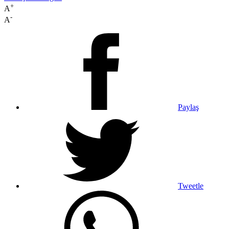
+
A
-
A
Paylaş
Tweetle