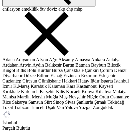
enflasyon
emeklilik
ötv
döviz
akp
chp
mhp
Adana
Adıyaman
Afyon
Ağrı
Aksaray
Amasya
Ankara
Antalya
Ardahan
Artvin
Aydın
Balıkesir
Bartın
Batman
Bayburt
Bilecik
Bingöl
Bitlis
Bolu
Burdur
Bursa
Çanakkale
Çankırı
Çorum
Denizli
Diyarbakır
Düzce
Edirne
Elazığ
Erzincan
Erzurum
Eskişehir
Gaziantep
Giresun
Gümüşhane
Hakkari
Hatay
Iğdır
Isparta
İstanbul
İzmir
K.Maraş
Karabük
Karaman
Kars
Kastamonu
Kayseri
Kırıkkale
Kırklareli
Kırşehir
Kilis
Kocaeli
Konya
Kütahya
Malatya
Manisa
Mardin
Mersin
Muğla
Muş
Nevşehir
Niğde
Ordu
Osmaniye
Rize
Sakarya
Samsun
Siirt
Sinop
Sivas
Şanlıurfa
Şırnak
Tekirdağ
Tokat
Trabzon
Tunceli
Uşak
Van
Yalova
Yozgat
Zonguldak
İstanbul
Parçalı Bulutlu