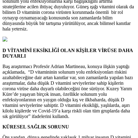
solunum yolu enfeksiyonlarına karşı bağışıklığını artırma
stratejilerine acilen ihtiyaç duyuluyor. Güneş ışığı vitamini olarak da
bilinen D vitaminin corona virüsten korunmada önemli bir rol
oynayıp oynamayacağı konusunda son zamanlarda bilim
dünyasında büyük bir tartışma yürütülüyor, ancak bilimsel kanıtlar
hala yetersiz.
D VİTAMİNİ EKSİKLİĞİ OLAN KİŞİLER VİRÜSE DAHA
DUYARLI
Baş araştırmacı Profesör Adrian Martineau, konuya ilişkin yaptığı
açıklamada, “D vitamininin solunum yolu enfeksiyonları riskini
azaltabileceğine dair artan kanıtlar var, son zamanlarda yapılan bazı
araştırmalar, daha düşük D vitamini seviyelerine sahip kişilerin
corona virüse daha duyarlı olabileceğini öne sürüyor. Kuzey Yarım
Küre’de yaşayan birçok insan, özellikle solunum yolu
enfeksiyonlarının en yaygın olduğu kış ve ilkbaharda, düşük D
vitamini seviyelerine sahiptir. D vitamini eksikliği, yaşlılarda, aşırı
kilolu kişilerde ve Covid-19’a karşı riskli olan tüm gruplarda daha
sık görülüyor” ifadelerini kullandı.
KÜRESEL SAĞLIK SORUNU
Öte yandan, dünya genelinde yaklaşık 1 milyar insanın D vitamini