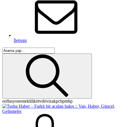
İletişim
enflasyon
emeklilik
ötv
döviz
akp
chp
mhp