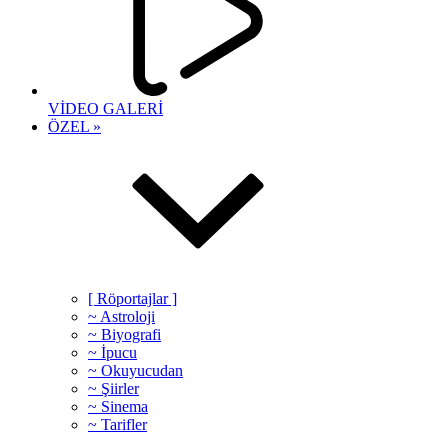
VİDEO GALERİ
ÖZEL »
[ Röportajlar ]
~ Astroloji
~ Biyografi
~ İpucu
~ Okuyucudan
~ Şiirler
~ Sinema
~ Tarifler