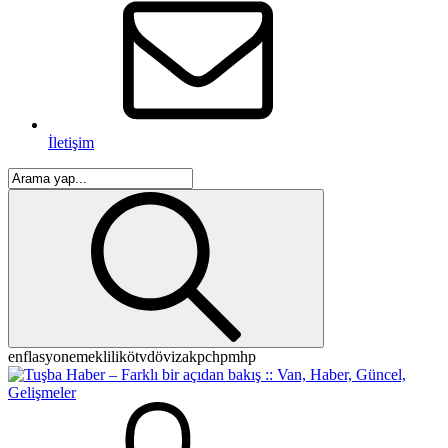
İletişim
enflasyon
emeklilik
ötv
döviz
akp
chp
mhp