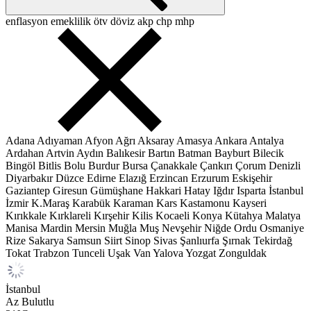
enflasyon
emeklilik
ötv
döviz
akp
chp
mhp
Adana
Adıyaman
Afyon
Ağrı
Aksaray
Amasya
Ankara
Antalya
Ardahan
Artvin
Aydın
Balıkesir
Bartın
Batman
Bayburt
Bilecik
Bingöl
Bitlis
Bolu
Burdur
Bursa
Çanakkale
Çankırı
Çorum
Denizli
Diyarbakır
Düzce
Edirne
Elazığ
Erzincan
Erzurum
Eskişehir
Gaziantep
Giresun
Gümüşhane
Hakkari
Hatay
Iğdır
Isparta
İstanbul
İzmir
K.Maraş
Karabük
Karaman
Kars
Kastamonu
Kayseri
Kırıkkale
Kırklareli
Kırşehir
Kilis
Kocaeli
Konya
Kütahya
Malatya
Manisa
Mardin
Mersin
Muğla
Muş
Nevşehir
Niğde
Ordu
Osmaniye
Rize
Sakarya
Samsun
Siirt
Sinop
Sivas
Şanlıurfa
Şırnak
Tekirdağ
Tokat
Trabzon
Tunceli
Uşak
Van
Yalova
Yozgat
Zonguldak
İstanbul
Az Bulutlu