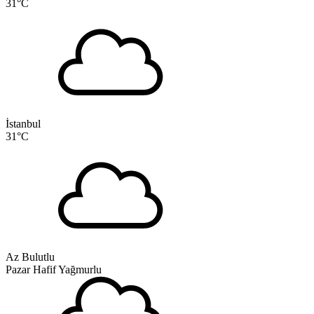
31
°C
İstanbul
31
°C
Az Bulutlu
Pazar
Hafif Yağmurlu