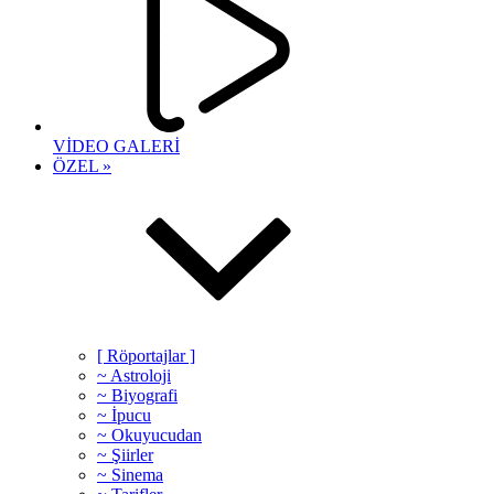
VİDEO GALERİ
ÖZEL »
[ Röportajlar ]
~ Astroloji
~ Biyografi
~ İpucu
~ Okuyucudan
~ Şiirler
~ Sinema