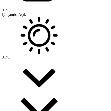
31
°C
Çarşamba
Açık
31
°C