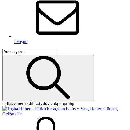
İletişim
enflasyon
emeklilik
ötv
döviz
akp
chp
mhp