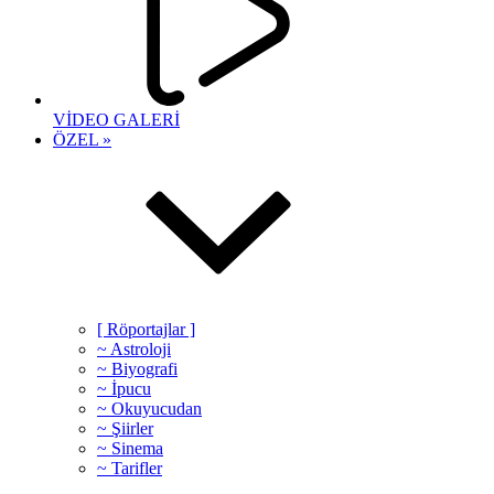
VİDEO GALERİ
ÖZEL »
[ Röportajlar ]
~ Astroloji
~ Biyografi
~ İpucu
~ Okuyucudan
~ Şiirler
~ Sinema
~ Tarifler