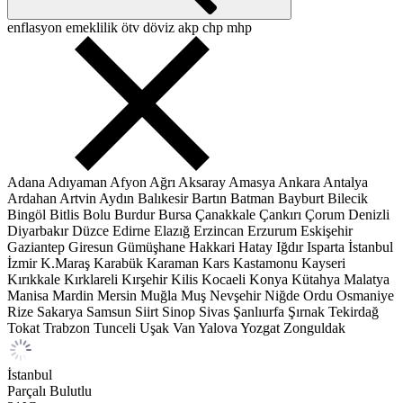
enflasyon
emeklilik
ötv
döviz
akp
chp
mhp
Adana
Adıyaman
Afyon
Ağrı
Aksaray
Amasya
Ankara
Antalya
Ardahan
Artvin
Aydın
Balıkesir
Bartın
Batman
Bayburt
Bilecik
Bingöl
Bitlis
Bolu
Burdur
Bursa
Çanakkale
Çankırı
Çorum
Denizli
Diyarbakır
Düzce
Edirne
Elazığ
Erzincan
Erzurum
Eskişehir
Gaziantep
Giresun
Gümüşhane
Hakkari
Hatay
Iğdır
Isparta
İstanbul
İzmir
K.Maraş
Karabük
Karaman
Kars
Kastamonu
Kayseri
Kırıkkale
Kırklareli
Kırşehir
Kilis
Kocaeli
Konya
Kütahya
Malatya
Manisa
Mardin
Mersin
Muğla
Muş
Nevşehir
Niğde
Ordu
Osmaniye
Rize
Sakarya
Samsun
Siirt
Sinop
Sivas
Şanlıurfa
Şırnak
Tekirdağ
Tokat
Trabzon
Tunceli
Uşak
Van
Yalova
Yozgat
Zonguldak
İstanbul
Parçalı Bulutlu