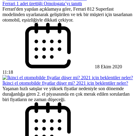
Ferrari 1 adet ürettiği Omologata’yı tanıttı
Ferrari'den yapılan açıklamaya göre, Ferrari 812 Superfast
modelinden uyarlanarak geliştirilen ve tek bir müşteri için tasarlanan
otomobil, eşsizliğiyle dikkati çekiyor.
18 Ekim 2020
11:18
İkinci el otomobilde fiyatlar düşer mi? 2021 için beklentiler neler?
Yaşanan hızlı satışlar ve yüksek fiyatlar nedeniyle son dönemde
durağanlığa giren 2. el piyasasında en çok merak edilen sorulardan
biri fiyatların ne zaman düşeceği.