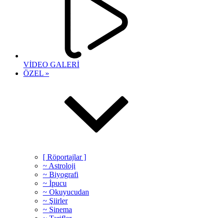
VİDEO GALERİ
ÖZEL »
[ Röportajlar ]
~ Astroloji
~ Biyografi
~ İpucu
~ Okuyucudan
~ Şiirler
~ Sinema