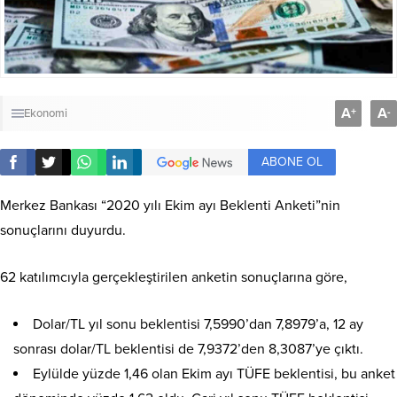
A
A
+
-
Ekonomi
ABONE OL
Merkez Bankası “2020 yılı Ekim ayı Beklenti Anketi”nin
sonuçlarını duyurdu.
62 katılımcıyla gerçekleştirilen anketin sonuçlarına göre,
Dolar/TL yıl sonu beklentisi 7,5990’dan 7,8979’a, 12 ay
sonrası dolar/TL beklentisi de 7,9372’den 8,3087’ye çıktı.
Eylülde yüzde 1,46 olan Ekim ayı TÜFE beklentisi, bu anket