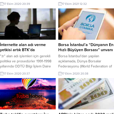
yürüten Özden, pandeminin tüm
yaşanan gelişmelere ilişkin soruları
17 Ekim 2020 20:39
17 Ekim 2021 12:32
sektörleri olduğu gibi turizmi de
...
etkilediğini ancak işletme
sahiplerinin bu süreci başarılı bir
şekilde atlattığını söyledi.
İnternette alan adı verme
Borsa İstanbul’a “Dünyanın En
yetkisi artık BTK’da
Hızlı Büyüyen Borsası” unvanı
".tr" alan adı işlemleri için gerekli
Borsa İstanbul'dan yapılan
politika ve prosedürler 1991-1998
açıklamada, Dünya Borsalar
yıllarında ODTÜ Bilgi İşlem Daire
Federasyonu (World Federation of
Başkanlığınca düzenlendi.2000
Exchanges - WFE) 2019 verilerine
17 Ekim 2020 20:37
17 Ekim 2020 20:38
yılında Ulaştırma Bakanlığı İnternet
göre, Borsa İstanbul'un Pay Vadeli
Kuruluna bağlı çalışan sektör
İşlem Sözleşmeleri'nde geçen
temsilcilerinin yer aldığı ve 11
yıl dünyanın en hızlı büyüyen
kurumsal üyeden oluşan "DNS
borsası olduğu bildirildi.
Çalışma Grubu" oluşturuldu.