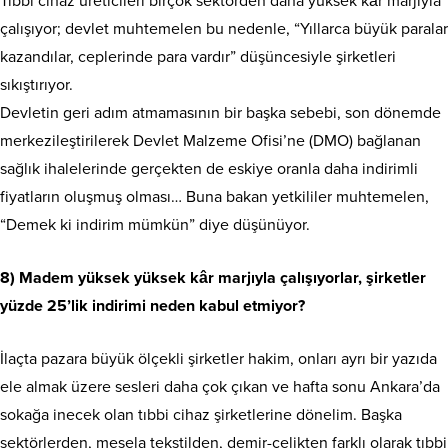
Tıbbi cihaz üreticileri birçok sektörden daha yüksek kâr marjıyla
çalışıyor; devlet muhtemelen bu nedenle, “Yıllarca büyük paralar
kazandılar, ceplerinde para vardır” düşüncesiyle şirketleri
sıkıştırıyor.
Devletin geri adım atmamasının bir başka sebebi, son dönemde
merkezileştirilerek Devlet Malzeme Ofisi’ne (DMO) bağlanan
sağlık ihalelerinde gerçekten de eskiye oranla daha indirimli
fiyatların oluşmuş olması… Buna bakan yetkililer muhtemelen,
“Demek ki indirim mümkün” diye düşünüyor.
8) Madem yüksek yüksek kâr marjıyla çalışıyorlar, şirketler
yüzde 25’lik indirimi neden kabul etmiyor?
İlaçta pazara büyük ölçekli şirketler hakim, onları ayrı bir yazıda
ele almak üzere sesleri daha çok çıkan ve hafta sonu Ankara’da
sokağa inecek olan tıbbi cihaz şirketlerine dönelim. Başka
sektörlerden, mesela tekstilden, demir-çelikten farklı olarak tıbbi