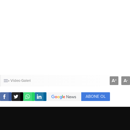
A
A
+
-
» Video Galeri
ABONE OL