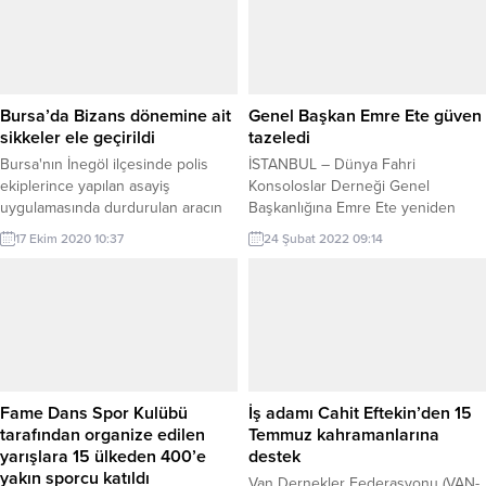
Bursa’da Bizans dönemine ait
Genel Başkan Emre Ete güven
sikkeler ele geçirildi
tazeledi
Bursa'nın İnegöl ilçesinde polis
İSTANBUL – Dünya Fahri
ekiplerince yapılan asayiş
Konsoloslar Derneği Genel
uygulamasında durdurulan aracın
Başkanlığına Emre Ete yeniden
bagajında Bizans dönemine ait 4
seçildi. Geçtiğimiz Cumartesi günü
17 Ekim 2020 10:37
24 Şubat 2022 09:14
adet sikke ve maden arama
yapılan genel kurul toplantısı
dedektörü ele geçirildi
Macaristan Kocaeli Fahri Konsolosu
Alpaslan Kaya’nın ev sahipliğinde
İstanbul’da yapıldı. Yapılan
konuşmaların ardından derneğin
başkanlığına mevcut başkan olan
Honduras Cumhuriyeti İstanbul
Fahri Konsolosu Emre Ete yeniden
Fame Dans Spor Kulübü
İş adamı Cahit Eftekin’den 15
seçildi. Kurul sonrası açıklamalarda
tarafından organize edilen
Temmuz kahramanlarına
bulunan...
yarışlara 15 ülkeden 400’e
destek
yakın sporcu katıldı
Van Dernekler Federasyonu (VAN-