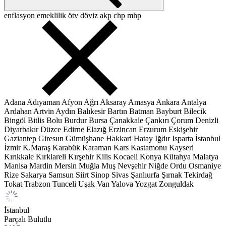
enflasyon
emeklilik
ötv
döviz
akp
chp
mhp
Adana
Adıyaman
Afyon
Ağrı
Aksaray
Amasya
Ankara
Antalya
Ardahan
Artvin
Aydın
Balıkesir
Bartın
Batman
Bayburt
Bilecik
Bingöl
Bitlis
Bolu
Burdur
Bursa
Çanakkale
Çankırı
Çorum
Denizli
Diyarbakır
Düzce
Edirne
Elazığ
Erzincan
Erzurum
Eskişehir
Gaziantep
Giresun
Gümüşhane
Hakkari
Hatay
Iğdır
Isparta
İstanbul
İzmir
K.Maraş
Karabük
Karaman
Kars
Kastamonu
Kayseri
Kırıkkale
Kırklareli
Kırşehir
Kilis
Kocaeli
Konya
Kütahya
Malatya
Manisa
Mardin
Mersin
Muğla
Muş
Nevşehir
Niğde
Ordu
Osmaniye
Rize
Sakarya
Samsun
Siirt
Sinop
Sivas
Şanlıurfa
Şırnak
Tekirdağ
Tokat
Trabzon
Tunceli
Uşak
Van
Yalova
Yozgat
Zonguldak
İstanbul
Parçalı Bulutlu