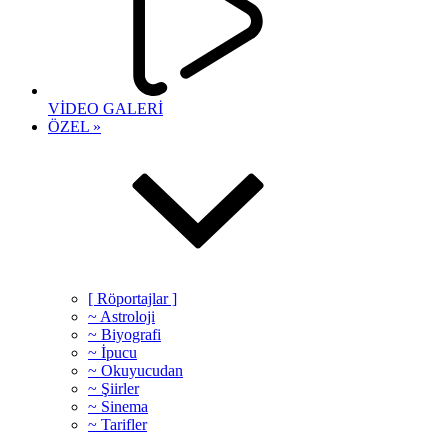
VİDEO GALERİ
ÖZEL »
[ Röportajlar ]
~ Astroloji
~ Biyografi
~ İpucu
~ Okuyucudan
~ Şiirler
~ Sinema
~ Tarifler