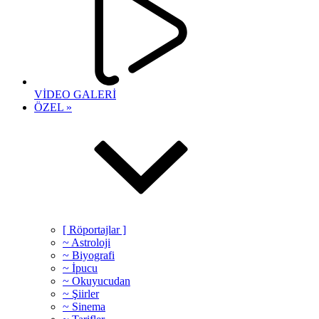
VİDEO GALERİ
ÖZEL »
[ Röportajlar ]
~ Astroloji
~ Biyografi
~ İpucu
~ Okuyucudan
~ Şiirler
~ Sinema