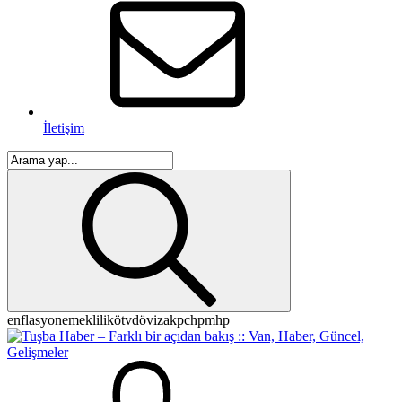
İletişim
enflasyon
emeklilik
ötv
döviz
akp
chp
mhp