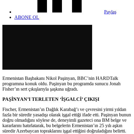
Paylaş
ABONE OL
Ermenistan Başbakanı Nikol Paşinyan, BBC’nin HARDTalk
programına konuk oldu. Paşinyan bu programda sunucu Jonah
Fisher’ın sert çıkışlarıyla şaşkına uğradı.
PAŞİNYAN’I TERLETEN ‘İŞGALCİ’ ÇIKIŞI
Fischer, Ermenistan’ın Dağlık Karabağ’ı ve çevresini yirmi yıldan
fazla bir süredir yasadışı olarak işgal ettiği ifade etti. Paşinyan bunun
doğru olmadığını söylese de, deneyimli gazeteci ona BM belge ve
kararlarını hatırlatarak, bu belgelerin Ermenistan’ın 25 yılı aşkın
süredir Azerbaycan topraklarını işgal ettiğini doğruladığını belirtti.