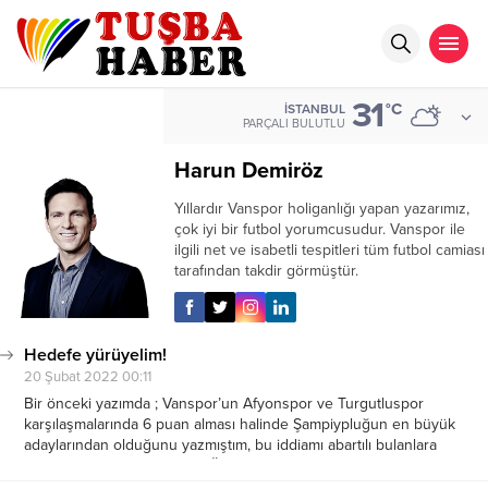
31
°C
İSTANBUL
PARÇALI BULUTLU
Harun Demiröz
Yıllardır Vanspor holiganlığı yapan yazarımız,
çok iyi bir futbol yorumcusudur. Vanspor ile
ilgili net ve isabetli tespitleri tüm futbol camiası
tarafından takdir görmüştür.
Hedefe yürüyelim!
20 Şubat 2022 00:11
Bir önceki yazımda ; Vanspor’un Afyonspor ve Turgutluspor
karşılaşmalarında 6 puan alması halinde Şampiypluğun en büyük
adaylarından olduğunu yazmıştım, bu iddiamı abartılı bulanlara
sebepleri detaylıca yazdım. Öncelikle kaliteli sayılabilecek transferler,
iyi anlaşan ve aile olmayı başaran bir kadro, başarılı ve...