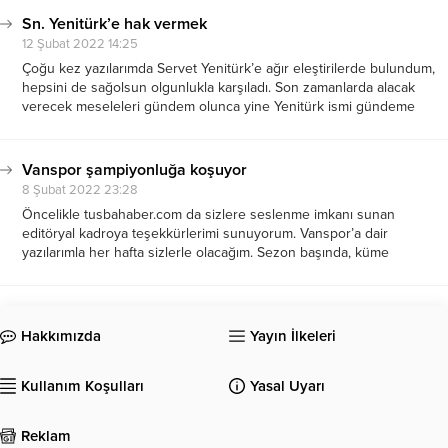
Sn. Yenitürk’e hak vermek
12 Şubat 2022 14:25
Çoğu kez yazılarımda Servet Yenitürk’e ağır eleştirilerde bulundum,
hepsini de sağolsun olgunlukla karşıladı. Son zamanlarda alacak
verecek meseleleri gündem olunca yine Yenitürk ismi gündeme
geldi. Yenitürk “alacaklarımı sponsorluk karşılığında almıyorum” diye
yuvarlak bir cümle kullandı ancak bu söz “Yenitürk alacaklarından...
Vanspor şampiyonluğa koşuyor
8 Şubat 2022 23:28
Öncelikle tusbahaber.com da sizlere seslenme imkanı sunan
editöryal kadroya teşekkürlerimi sunuyorum. Vanspor’a dair
yazılarımla her hafta sizlerle olacağım. Sezon başında, küme
düşmesin denilen Vanspor sezonun ilk yarısında liderlik koltuğuna
bile oturduğu haftalar oldu, beklenilmeyen performans gösteren
Vanspor FK, sezonun sonlarına...
Hakkımızda
Yayın İlkeleri
Kullanım Koşulları
Yasal Uyarı
Reklam