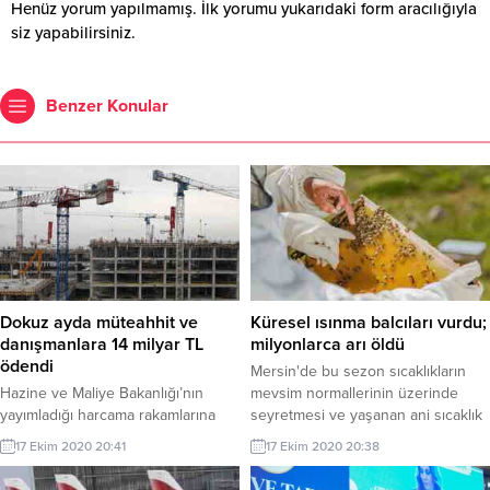
Henüz yorum yapılmamış. İlk yorumu yukarıdaki form aracılığıyla
siz yapabilirsiniz.
Benzer Konular
Dokuz ayda müteahhit ve
Küresel ısınma balcıları vurdu;
danışmanlara 14 milyar TL
milyonlarca arı öldü
ödendi
Mersin'de bu sezon sıcaklıkların
Hazine ve Maliye Bakanlığı’nın
mevsim normallerinin üzerinde
yayımladığı harcama rakamlarına
seyretmesi ve yaşanan ani sıcaklık
göre, “proje, müşavirlik, hizmet
değişimi nedeniyle arıcılık olumsuz
17 Ekim 2020 20:41
17 Ekim 2020 20:38
alımı, danışmanlık, onarım gideri”
etkilendi. Küresel ısınmaya bağlı
gibi gerekçelerle müşavir kişi ve
kuraklık yüzünden milyonlarca arı