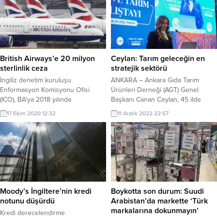
firmalara dokuz ayda 14 milyar TL
ölümü yaşandığı, arıların
ödendi. BirGün’ün haberine
besleneceği bitki sayısının da
göre, Hazine ve Maliye Bakanlığı’na
giderek azaldığı belirtildi.
bağlı Muhasebat Genel
Müdürlüğü’nün yayımladığı
“Merkezi Yönetim Bütçe
British Airways’e 20 milyon
Ceylan: Tarım geleceğin en
Gerçekleşmeleri Tablosu, pandemi
sterlinlik ceza
stratejik sektörü
döneminde de danışmanlık,
İngiliz denetim kuruluşu
ANKARA – Ankara Gıda Tarım
gayrimenkul onarım, hizmet...
Enformasyon Komisyonu Ofisi
Ürünleri Derneği (AGT) Genel
(ICO), BA'ya 2018 yılında
Başkanı Canan Ceylan, 45 ilde
gerçekleştirilen siber saldırılara
faaliyet gösterdiklerini belirterek,
17 Ekim 2020 12:32
11 Aralık 2022 22:57
ilişkin soruşturmasını ...
“Amacımız tarımda yaşanan yapısal
sorunlara çözüm üretmek, çiftçi ve
devletimizi birbirine yaklaştırmak.”
dedi. Ankara’da bir otelde
düzenlenen Gıda ve Tarım
Çalıştayı’na alanında uzman çok
sayıda akademisyen, bürokrat,
kooperatif temsilci ve çiftçi katıldı.
Moody’s İngiltere’nin kredi
Boykotta son durum: Suudi
Çalıştayın açılış...
notunu düşürdü
Arabistan’da markette ‘Türk
markalarına dokunmayın’
Kredi derecelendirme