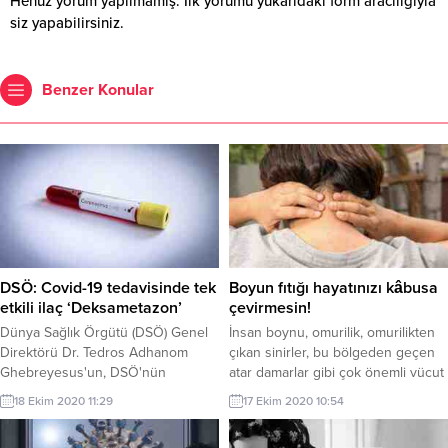
Henüz yorum yapılmamış. İlk yorumu yukarıdaki form aracılığıyla
siz yapabilirsiniz.
Benzer Konular
DSÖ: Covid-19 tedavisinde tek
Boyun fıtığı hayatınızı kâbusa
etkili ilaç ‘Deksametazon’
çevirmesin!
Dünya Sağlık Örgütü (DSÖ) Genel
İnsan boynu, omurilik, omurilikten
Direktörü Dr. Tedros Adhanom
çıkan sinirler, bu bölgeden geçen
Ghebreyesus'un, DSÖ'nün
atar damarlar gibi çok önemli vücut
İsviçre'nin Cenevre kentinde
yapılarını barındıran, baş için bir
18 Ekim 2020 11:29
17 Ekim 2020 10:54
bulunan merkezinde, video
destek işlevi gören, omurganın en
konferans yöntemiyle DSÖ
hareketli bölümüdür. Ancak bu