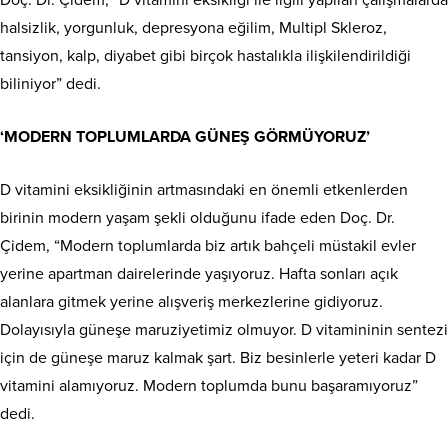
Doç. Dr. Çidem, “D vitamini eksikliği ile ilgili yapılan çalışmalarda
halsizlik, yorgunluk, depresyona eğilim, Multipl Skleroz,
tansiyon, kalp, diyabet gibi birçok hastalıkla ilişkilendirildiği
biliniyor” dedi.
‘MODERN TOPLUMLARDA GÜNEŞ GÖRMÜYORUZ’
D vitamini eksikliğinin artmasındaki en önemli etkenlerden
birinin modern yaşam şekli olduğunu ifade eden Doç. Dr.
Çidem, “Modern toplumlarda biz artık bahçeli müstakil evler
yerine apartman dairelerinde yaşıyoruz. Hafta sonları açık
alanlara gitmek yerine alışveriş merkezlerine gidiyoruz.
Dolayısıyla güneşe maruziyetimiz olmuyor. D vitamininin sentezi
için de güneşe maruz kalmak şart. Biz besinlerle yeteri kadar D
vitamini alamıyoruz. Modern toplumda bunu başaramıyoruz”
dedi.