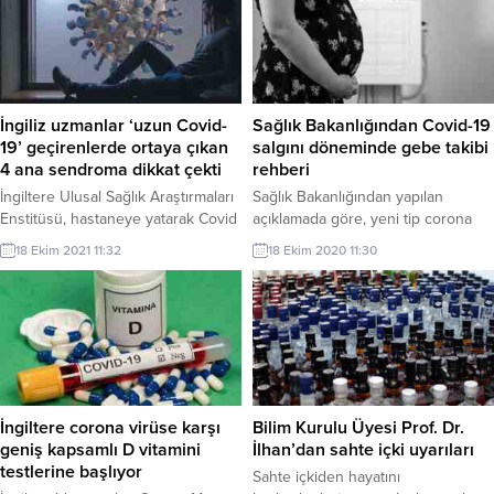
pandemi uzmanlarıyla toplantı
hareket kabiliyeti aynı zamanda
düzenledi.
darbelere ve zedelenmelere daha
duyarlı olmasına yol açar. Bu
yüzden, ağrı nedeni olarak omurga
içerisinde belden sonra...
İngiliz uzmanlar ‘uzun Covid-
Sağlık Bakanlığından Covid-19
19’ geçirenlerde ortaya çıkan
salgını döneminde gebe takibi
4 ana sendroma dikkat çekti
rehberi
İngiltere Ulusal Sağlık Araştırmaları
Sağlık Bakanlığından yapılan
Enstitüsü, hastaneye yatarak Covid
açıklamada göre, yeni tip corona
tedavisi uygulanan kişilerde uzun
virüs (Covid-19) salgını devam
18 Ekim 2021 11:32
18 Ekim 2020 11:30
süren veya kalıcı hasarlar ortaya
ederken Türkiye'de her ne kadar
çıktığını tespit etti. Uzmanların 4
vaka sayıları belirli bir düzeyde
başlıkta topladığı sendromlardan
kontrol altına alınsa da sonbahar ve
yoğun bakım sonrası sendromu
kış aylarında tüm dünyada olduğu
(PICS); hastane yatan ve yoğun
gibi özellikle damlacık yolu ile
bakıma alınan corona virüs
bulaşan solunum yolu
hastalarında, daha sonra ortaya
hastalıklarının görülme sıklığında
çıkan rahatsızlıkları içeriyor. Bu
artış bekleniyor.
İngiltere corona virüse karşı
Bilim Kurulu Üyesi Prof. Dr.
kişiler, çok uzun...
geniş kapsamlı D vitamini
İlhan’dan sahte içki uyarıları
testlerine başlıyor
Sahte içkiden hayatını