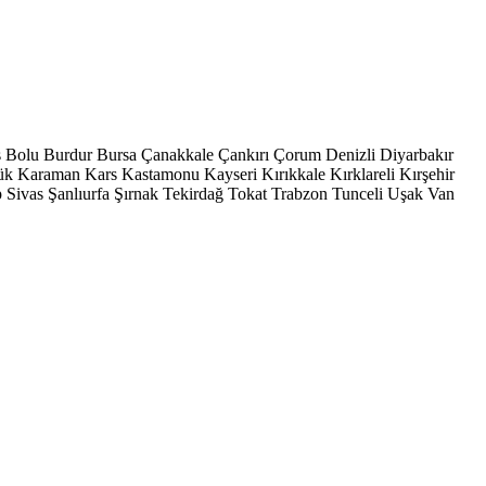
s
Bolu
Burdur
Bursa
Çanakkale
Çankırı
Çorum
Denizli
Diyarbakır
ük
Karaman
Kars
Kastamonu
Kayseri
Kırıkkale
Kırklareli
Kırşehir
p
Sivas
Şanlıurfa
Şırnak
Tekirdağ
Tokat
Trabzon
Tunceli
Uşak
Van