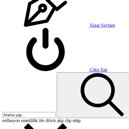
Yazar Sayfam
Çıkış Yap
enflasyon
emeklilik
ötv
döviz
akp
chp
mhp