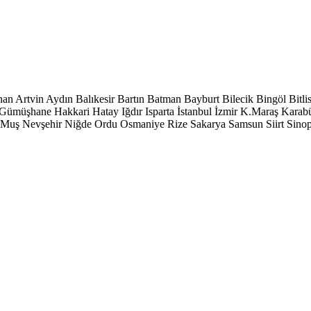
han
Artvin
Aydın
Balıkesir
Bartın
Batman
Bayburt
Bilecik
Bingöl
Bitli
Gümüşhane
Hakkari
Hatay
Iğdır
Isparta
İstanbul
İzmir
K.Maraş
Karab
Muş
Nevşehir
Niğde
Ordu
Osmaniye
Rize
Sakarya
Samsun
Siirt
Sino