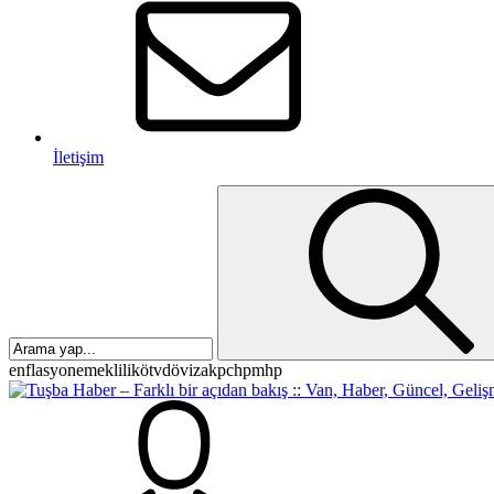
İletişim
enflasyon
emeklilik
ötv
döviz
akp
chp
mhp