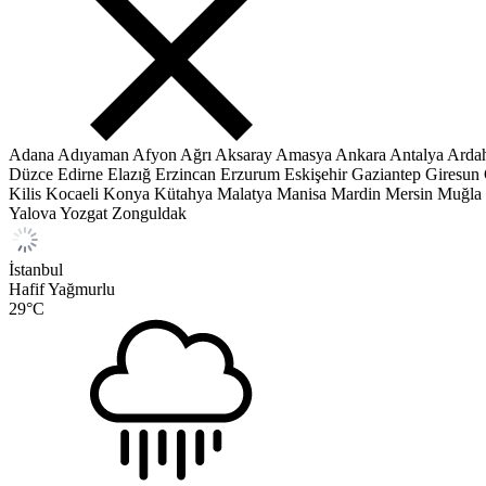
Adana
Adıyaman
Afyon
Ağrı
Aksaray
Amasya
Ankara
Antalya
Arda
Düzce
Edirne
Elazığ
Erzincan
Erzurum
Eskişehir
Gaziantep
Giresun
Kilis
Kocaeli
Konya
Kütahya
Malatya
Manisa
Mardin
Mersin
Muğla
Yalova
Yozgat
Zonguldak
İstanbul
Hafif Yağmurlu
29
°C