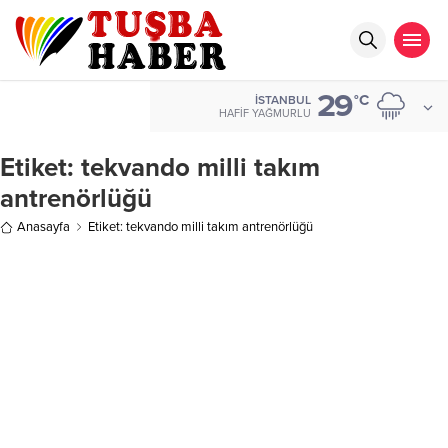
29
°C
İSTANBUL
HAFIF YAĞMURLU
Etiket:
tekvando milli takım
antrenörlüğü
Anasayfa
Etiket: tekvando milli takım antrenörlüğü