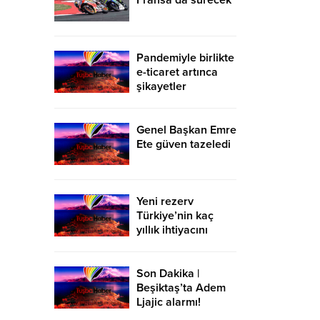
Fransa’da sürecek
Pandemiyle birlikte
e-ticaret artınca
şikayetler
de katlandı
Genel Başkan Emre
Ete güven tazeledi
Yeni rezerv
Türkiye’nin kaç
yıllık ihtiyacını
karşılayacak?
Son Dakika |
Beşiktaş’ta Adem
Ljajic alarmı!
Ocak’ta transfer…