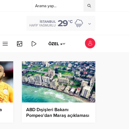
29
°C
İSTANBUL
HAFIF YAĞMURLU
ÖZEL »
a
ABD Dışişleri Bakanı
Pompeo’dan Maraş açıklaması