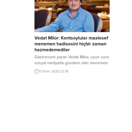
Vedat Milor: Kentsoylular maalesef
menemen hadisesini hiçbir zaman
hazmedemediler
Gastronomi yazarı Vedat Milor, uzun süre
sosyal medyada gündem olan menemen
tartışmasına ilişkin, “Önümde iki seçenek
17 Ekim 2020 22:18
vardı. Ya soğansız olur deyip sadece
kentsoylulardan oluşan 10bin kişilik bir
hesabım olacaktı, ya da soğanlı diyerek 2
milyon takipçiye doğru yol alacaktım”
ifadelerini kullandı. Milor, kendisi
hakkında, “Menemene soğan konulup
konulmayayacağını, gündem yapan
lüzumsuz….” yazan...