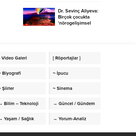
Dr. Sevinç Aliyeva:
Birçok çocukta
‘nörogelişimsel
bozukluk’
görülmekte
» Video Galeri
[ Röportajlar ]
~ Biyografi
~ İpucu
 Şiirler
~ Sinema
→ Bilim – Teknoloji
→ Güncel / Gündem
→ Yaşam / Sağlık
→ Yorum-Analiz