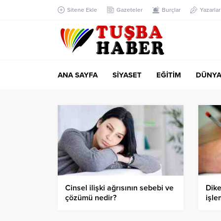
Sitene Ekle
Gazeteler
Burçlar
Yazarlar
ANA SAYFA
SİYASET
EĞİTİM
DÜNY
Cinsel ilişki ağrısının sebebi ve
Dike
çözümü nedir?
işle