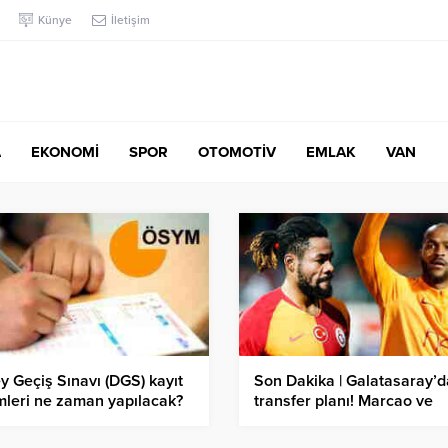
Künye
İletişim
A
EKONOMİ
SPOR
OTOMOTİV
EMLAK
VAN
y Geçiş Sınavı (DGS) kayıt
Son Dakika | Galatasaray’d
mleri ne zaman yapılacak?
transfer planı! Marcao ve
Luyindama satılırsa…