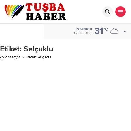
31
°C
İSTANBUL
AZ BULUTLU
Etiket:
Selçuklu
Anasayfa
Etiket: Selçuklu