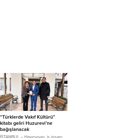
“Türklerde Vakıf Kültürü”
kitabı geliri Huzurevi’ne
bağışlanacak
İSTANBUL – Hayırsever, iş insanı