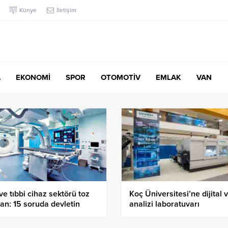
Künye
İletişim
A
EKONOMİ
SPOR
OTOMOTİV
EMLAK
VAN
 ve tıbbi cihaz sektörü toz
Koç Üniversitesi’ne dijital v
n: 15 soruda devletin
analizi laboratuvarı
gat baskısı…