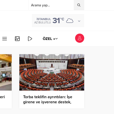
31
°C
İSTANBUL
AZ BULUTLU
ÖZEL »
eri
Torba teklifin ayrıntıları: İşe
girene ve işverene destek,
evde üretip internette satana
vergi muafiyeti gelecek