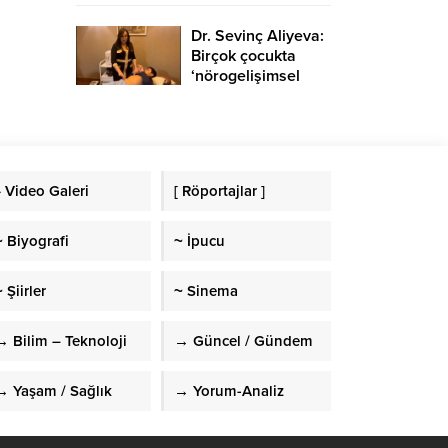
Dr. Sevinç Aliyeva:
Birçok çocukta
‘nörogelişimsel
bozukluk’
görülmekte
» Video Galeri
[ Röportajlar ]
~ Biyografi
~ İpucu
 Şiirler
~ Sinema
→ Bilim – Teknoloji
→ Güncel / Gündem
→ Yaşam / Sağlık
→ Yorum-Analiz