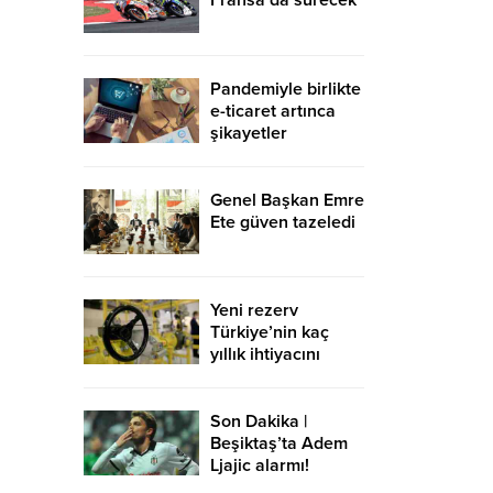
Fransa’da sürecek
Pandemiyle birlikte
e-ticaret artınca
şikayetler
de katlandı
Genel Başkan Emre
Ete güven tazeledi
Yeni rezerv
Türkiye’nin kaç
yıllık ihtiyacını
karşılayacak?
Son Dakika |
Beşiktaş’ta Adem
Ljajic alarmı!
Ocak’ta transfer…