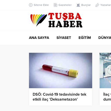
Sitene Ekle
Gazeteler
Burçlar
Yazarlar
ANA SAYFA
SİYASET
EĞİTİM
DÜNY
DSÖ: Covid-19 tedavisinde tek
İlaç
etkili ilaç ‘Deksametazon’
duma
fera