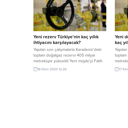
Yeni rezerv Türkiye’nin kaç yıllık
Yeni d
ihtiyacını karşılayacak?
kaç yıl
Yapılan son çalışmalarla Karadeniz'deki
Yapılan
toplam doğalgaz rezervi 405 milyar
toplam 
metreküpe yükseldi.'Yeni müjde'yi Fatih
metrekü
Sondaj gemisinde incelemelerde
Sondaj
18 Ekim 2020 12:26
17 Ek
bulunan Cumhurbaşkanı Recep Tayyip
buluna
Erdoğan duyurdu.Erdoğan, 85 milyar
Erdoğa
metreküp yeni rezerv keşfedildiğini
metrekü
açıkladı.21 Ağustos'ta Sakarya Gaz
açıklad
Sahası'nda (Tuna-1) 320 milyar metreküp
Sahası'
doğalgaz rezervi bulunduğu açıklanmıştı.
doğalga
Son keşifle birlikte toplam rezerv 405
Son keş
milyar metreküpe yükseldi.Türkiye'nin
milyar 
yıllık...
yıllık...