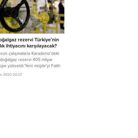
oğalgaz rezervi Türkiye’nin
lık ihtiyacını karşılayacak?
 son çalışmalarla Karadeniz'deki
doğalgaz rezervi 405 milyar
pe yükseldi.'Yeni müjde'yi Fatih
 gemisinde incelemelerde
im 2020 20:37
n Cumhurbaşkanı Recep Tayyip
n duyurdu.Erdoğan, 85 milyar
p yeni rezerv keşfedildiğini
ı.21 Ağustos'ta Sakarya Gaz
nda (Tuna-1) 320 milyar metreküp
z rezervi bulunduğu açıklanmıştı.
ifle birlikte toplam rezerv 405
metreküpe yükseldi.Türkiye'nin