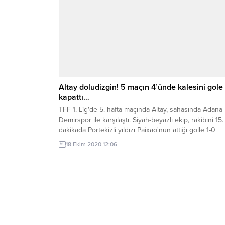
Altay doludizgin! 5 maçın 4’ünde kalesini gole
kapattı…
TFF 1. Lig'de 5. hafta maçında Altay, sahasında Adana
Demirspor ile karşılaştı. Siyah-beyazlı ekip, rakibini 15.
dakikada Portekizli yıldızı Paixao'nun attığı golle 1-0
mağlup etti. Bu sonuçla Altay, ilk 5 haftada 10 puan
18 Ekim 2020 12:06
toplayarak zirve yarışında iddiasını sürdürdü.