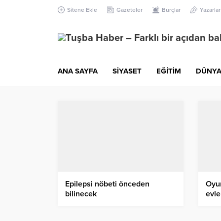
Sitene Ekle
Gazeteler
Burçlar
Yazarlar
ANA SAYFA
SİYASET
EĞİTİM
DÜNY
Epilepsi nöbeti önceden
Oyun
bilinecek
evle