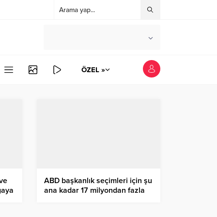
°C
İSTANBUL
PARÇALI BULUTLU
ÖZEL »
ve
ABD başkanlık seçimleri için şu
gaya
ana kadar 17 milyondan fazla
oy kullanıldı