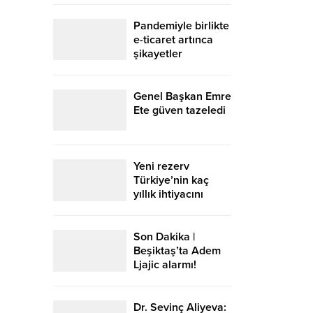
Pandemiyle birlikte
e-ticaret artınca
şikayetler
de katlandı
Genel Başkan Emre
Ete güven tazeledi
Yeni rezerv
Türkiye’nin kaç
yıllık ihtiyacını
karşılayacak?
Son Dakika |
Beşiktaş’ta Adem
Ljajic alarmı!
Ocak’ta transfer…
Dr. Sevinç Aliyeva: