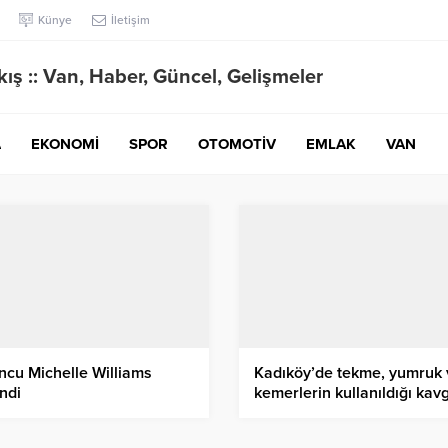
Künye
İletişim
A
EKONOMİ
SPOR
OTOMOTİV
EMLAK
VAN
cu Michelle Williams
Kadıköy’de tekme, yumruk 
ndi
kemerlerin kullanıldığı kav
köpekler de dahil oldu