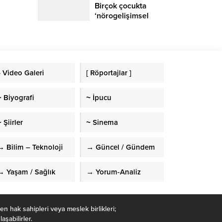
Birçok çocukta
‘nörogelişimsel
bozukluk’
görülmekte
» Video Galeri
[ Röportajlar ]
~ Biyografi
~ İpucu
 Şiirler
~ Sinema
→ Bilim – Teknoloji
→ Güncel / Gündem
→ Yaşam / Sağlık
→ Yorum-Analiz
en hak sahipleri veya meslek birlikleri;
şabilirler.