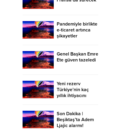
Fransa’da sürecek
Pandemiyle birlikte
e-ticaret artınca
şikayetler
de katlandı
Genel Başkan Emre
Ete güven tazeledi
Yeni rezerv
Türkiye’nin kaç
yıllık ihtiyacını
karşılayacak?
Son Dakika |
Beşiktaş’ta Adem
Ljajic alarmı!
Ocak’ta transfer…