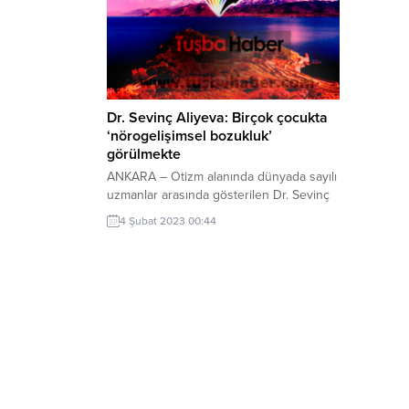
Dr. Sevinç Aliyeva: Birçok çocukta
‘nörogelişimsel bozukluk’
görülmekte
ANKARA – Otizm alanında dünyada sayılı
uzmanlar arasında gösterilen Dr. Sevinç
Aliyeva, hastalığın temelinde genetiği
4 Şubat 2023 00:44
değiştirilmiş gıdalar ve beslenme
olduğunu söyledi. Aynı zamanda
parazitoloji uzmanı olan Dr. Sevinç
Aliyeva, son yıllarda otizmli çocuk ve
bireylerin sayısında ciddi bir artış
yaşandığını belirtti. Özellikle birçok
çocukta ‘nörogelişimsel bozukluk’
görüldüğüne dikkati çeken Aliyeva,...