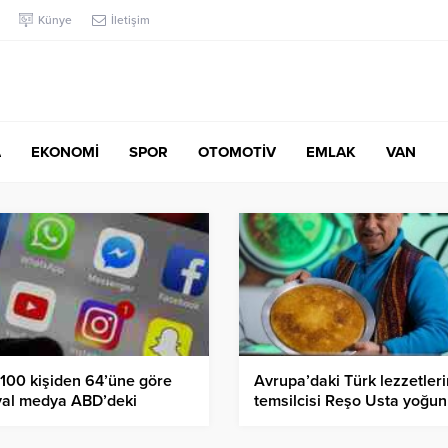
Künye
İletişim
A
EKONOMİ
SPOR
OTOMOTİV
EMLAK
VAN
100 kişiden 64’üne göre
Avrupa’daki Türk lezzetleri
yal medya ABD’deki
temsilcisi Reşo Usta yoğun 
şata olumsuz etki yapıyor
görüyor