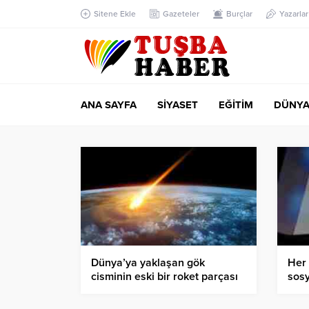
Sitene Ekle
Gazeteler
Burçlar
Yazarlar
ANA SAYFA
SİYASET
EĞİTİM
DÜNY
Dünya’ya yaklaşan gök
Her 
cisminin eski bir roket parçası
sos
olduğu öne sürüldü
gidi