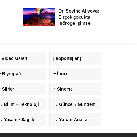
Dr. Sevinç Aliyeva:
Birçok çocukta
‘nörogelişimsel
bozukluk’
görülmekte
» Video Galeri
[ Röportajlar ]
~ Biyografi
~ İpucu
 Şiirler
~ Sinema
→ Bilim – Teknoloji
→ Güncel / Gündem
→ Yaşam / Sağlık
→ Yorum-Analiz