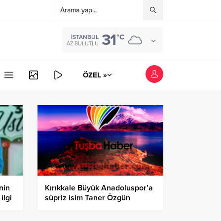
31
°C
İSTANBUL
AZ BULUTLU
ÖZEL »
nin
Kırıkkale Büyük Anadoluspor’a
ilgi
süpriz isim Taner Özgün