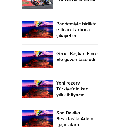
Fransa’da sürecek
Pandemiyle birlikte
e-ticaret artınca
şikayetler
de katlandı
Genel Başkan Emre
Ete güven tazeledi
Yeni rezerv
Türkiye’nin kaç
yıllık ihtiyacını
karşılayacak?
Son Dakika |
Beşiktaş’ta Adem
Ljajic alarmı!
Ocak’ta transfer…