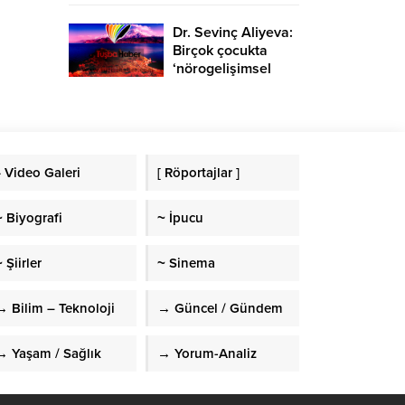
Dr. Sevinç Aliyeva:
Birçok çocukta
‘nörogelişimsel
bozukluk’
görülmekte
» Video Galeri
[ Röportajlar ]
~ Biyografi
~ İpucu
 Şiirler
~ Sinema
→ Bilim – Teknoloji
→ Güncel / Gündem
→ Yaşam / Sağlık
→ Yorum-Analiz