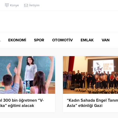
Künye
İletişim
A
EKONOMİ
SPOR
OTOMOTİV
EMLAK
VAN
ıl 300 bin öğretmen “V-
“Kadın Sahada Engel Tanı
ika” eğitimi alacak
Asla” etkinliği Gazi
Üniversitesinde düzenlend