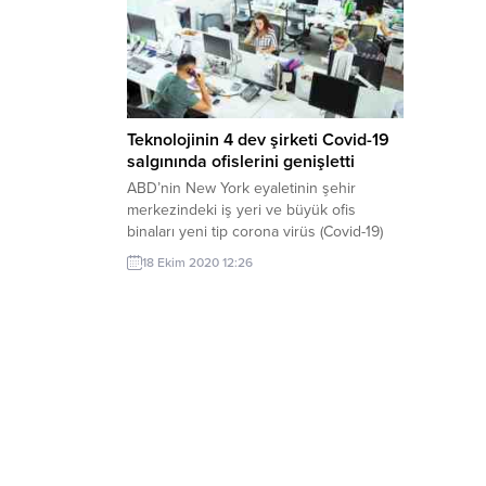
Teknolojinin 4 dev şirketi Covid-19
salgınında ofislerini genişletti
ABD’nin New York eyaletinin şehir
merkezindeki iş yeri ve büyük ofis
binaları yeni tip corona virüs (Covid-19)
salgını nedeniyle boş kalmaya devam
18 Ekim 2020 12:26
ederken dev teknoloji şirketleri şehirde
yeni ofis kiralamayı ve kapasitelerini
artırmayı sürdürüyor. New York Times
gazetesinde yer alan haberde, Amazon,
Apple, Facebook ve Google gibi
dünyanın en...