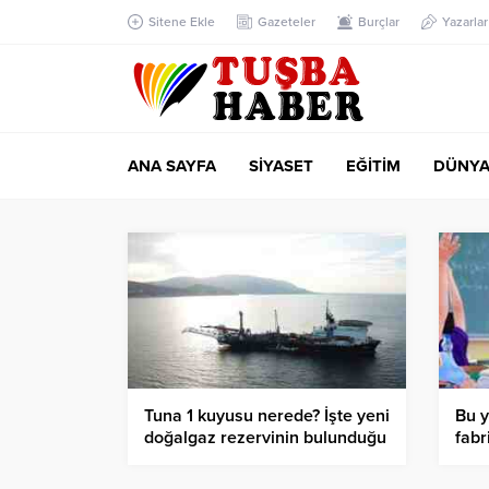
Sitene Ekle
Gazeteler
Burçlar
Yazarlar
ANA SAYFA
SİYASET
EĞİTİM
DÜNY
Tuna 1 kuyusu nerede? İşte yeni
Bu y
doğalgaz rezervinin bulunduğu
fabr
Tuna-1 lokasyonu ve doğalgaz
rezervi miktarı