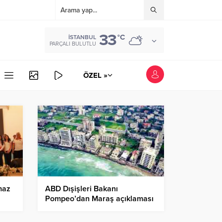
33
°C
İSTANBUL
PARÇALI BULUTLU
ÖZEL »
maz
ABD Dışişleri Bakanı
Pompeo’dan Maraş açıklaması
i