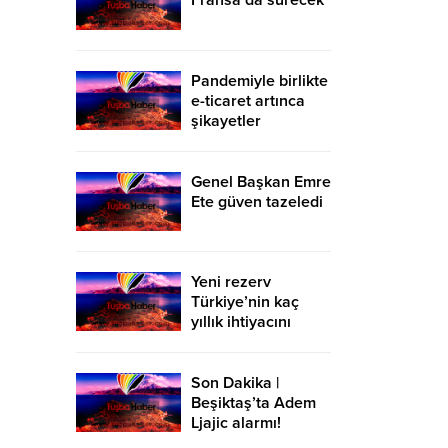
Fransa’da sürecek
Pandemiyle birlikte
e-ticaret artınca
şikayetler
de katlandı
Genel Başkan Emre
Ete güven tazeledi
Yeni rezerv
Türkiye’nin kaç
yıllık ihtiyacını
karşılayacak?
Son Dakika |
Beşiktaş’ta Adem
Ljajic alarmı!
Ocak’ta transfer…