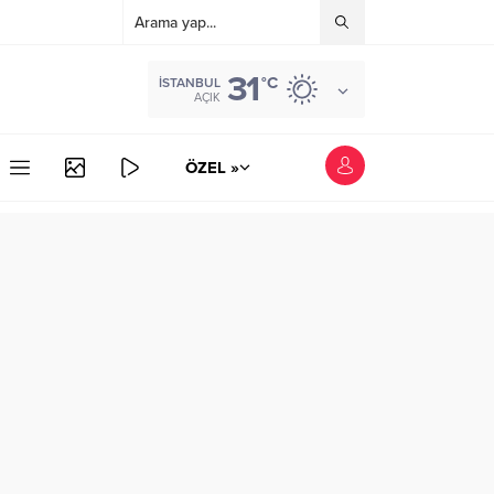
31
°C
İSTANBUL
AÇIK
ÖZEL »