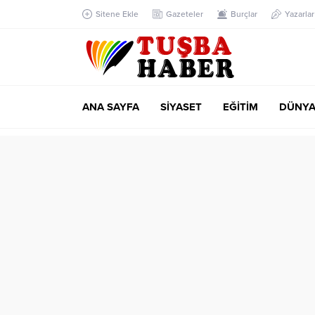
Sitene Ekle
Gazeteler
Burçlar
Yazarlar
ANA SAYFA
SİYASET
EĞİTİM
DÜNY