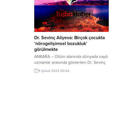
Dr. Sevinç Aliyeva: Birçok çocukta
‘nörogelişimsel bozukluk’
görülmekte
ANKARA – Otizm alanında dünyada sayılı
uzmanlar arasında gösterilen Dr. Sevinç
Aliyeva, hastalığın temelinde genetiği
4 Şubat 2023 00:44
değiştirilmiş gıdalar ve beslenme
olduğunu söyledi. Aynı zamanda
parazitoloji uzmanı olan Dr. Sevinç
Aliyeva, son yıllarda otizmli çocuk ve
bireylerin sayısında ciddi bir artış
yaşandığını belirtti. Özellikle birçok
çocukta ‘nörogelişimsel bozukluk’
görüldüğüne dikkati çeken Aliyeva,...