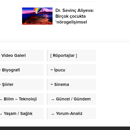
Dr. Sevinç Aliyeva:
Birçok çocukta
‘nörogelişimsel
bozukluk’
görülmekte
» Video Galeri
[ Röportajlar ]
~ Biyografi
~ İpucu
 Şiirler
~ Sinema
→ Bilim – Teknoloji
→ Güncel / Gündem
→ Yaşam / Sağlık
→ Yorum-Analiz