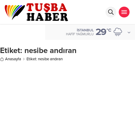
29
°C
İSTANBUL
HAFIF YAĞMURLU
Etiket:
nesibe andıran
Anasayfa
Etiket: nesibe andıran