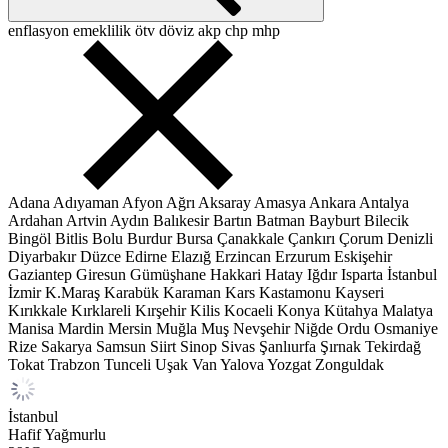
enflasyon
emeklilik
ötv
döviz
akp
chp
mhp
Adana
Adıyaman
Afyon
Ağrı
Aksaray
Amasya
Ankara
Antalya
Ardahan
Artvin
Aydın
Balıkesir
Bartın
Batman
Bayburt
Bilecik
Bingöl
Bitlis
Bolu
Burdur
Bursa
Çanakkale
Çankırı
Çorum
Denizli
Diyarbakır
Düzce
Edirne
Elazığ
Erzincan
Erzurum
Eskişehir
Gaziantep
Giresun
Gümüşhane
Hakkari
Hatay
Iğdır
Isparta
İstanbul
İzmir
K.Maraş
Karabük
Karaman
Kars
Kastamonu
Kayseri
Kırıkkale
Kırklareli
Kırşehir
Kilis
Kocaeli
Konya
Kütahya
Malatya
Manisa
Mardin
Mersin
Muğla
Muş
Nevşehir
Niğde
Ordu
Osmaniye
Rize
Sakarya
Samsun
Siirt
Sinop
Sivas
Şanlıurfa
Şırnak
Tekirdağ
Tokat
Trabzon
Tunceli
Uşak
Van
Yalova
Yozgat
Zonguldak
İstanbul
Hafif Yağmurlu