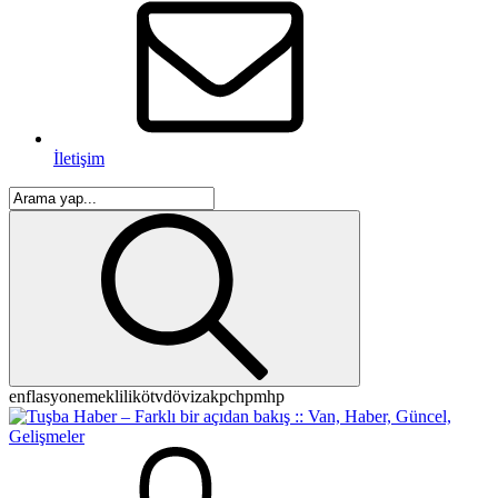
İletişim
enflasyon
emeklilik
ötv
döviz
akp
chp
mhp