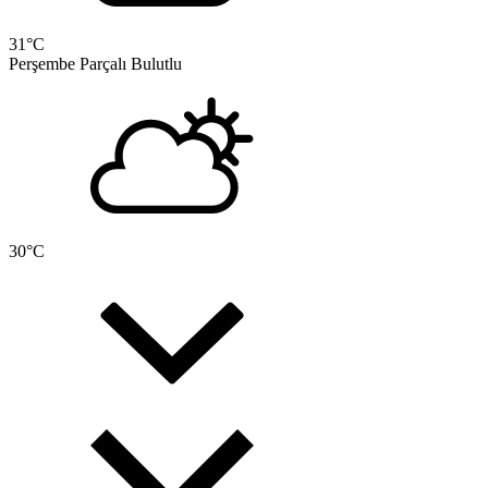
31
°C
Perşembe
Parçalı Bulutlu
30
°C