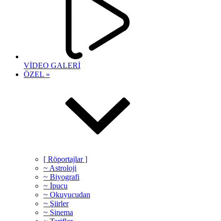
VİDEO GALERİ
ÖZEL »
[ Röportajlar ]
~ Astroloji
~ Biyografi
~ İpucu
~ Okuyucudan
~ Şiirler
~ Sinema