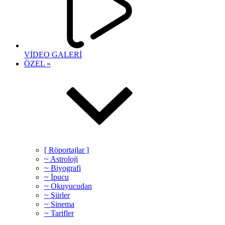
VİDEO GALERİ
ÖZEL »
[ Röportajlar ]
~ Astroloji
~ Biyografi
~ İpucu
~ Okuyucudan
~ Şiirler
~ Sinema
~ Tarifler