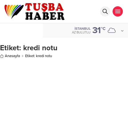
31
°C
İSTANBUL
AZ BULUTLU
Etiket:
kredi notu
Anasayfa
Etiket: kredi notu