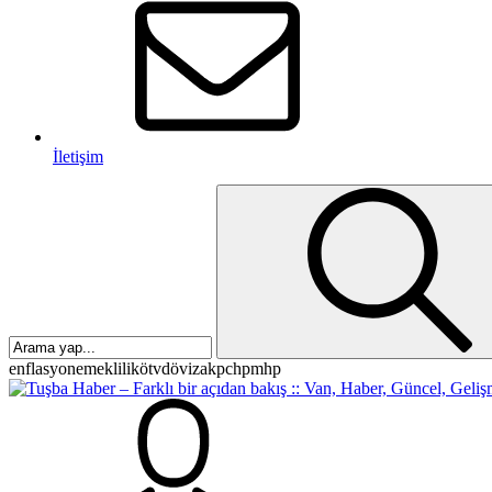
İletişim
enflasyon
emeklilik
ötv
döviz
akp
chp
mhp