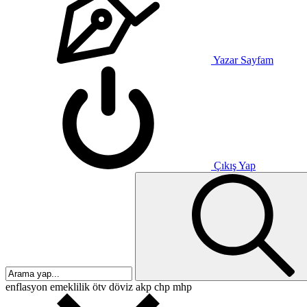
Yazar Sayfam
Çıkış Yap
enflasyon
emeklilik
ötv
döviz
akp
chp
mhp