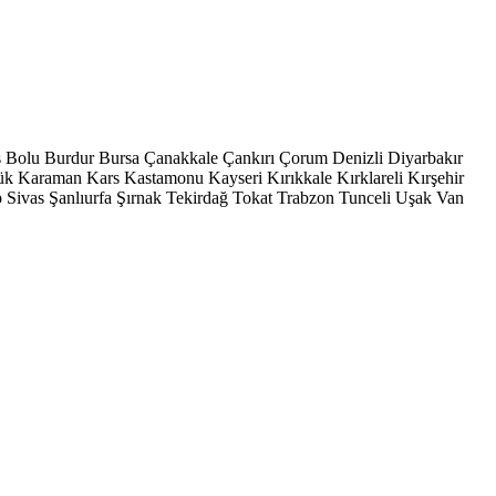
s
Bolu
Burdur
Bursa
Çanakkale
Çankırı
Çorum
Denizli
Diyarbakır
ük
Karaman
Kars
Kastamonu
Kayseri
Kırıkkale
Kırklareli
Kırşehir
p
Sivas
Şanlıurfa
Şırnak
Tekirdağ
Tokat
Trabzon
Tunceli
Uşak
Van