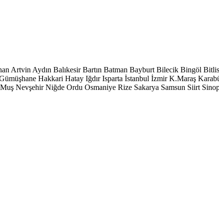
han
Artvin
Aydın
Balıkesir
Bartın
Batman
Bayburt
Bilecik
Bingöl
Bitli
Gümüşhane
Hakkari
Hatay
Iğdır
Isparta
İstanbul
İzmir
K.Maraş
Karab
Muş
Nevşehir
Niğde
Ordu
Osmaniye
Rize
Sakarya
Samsun
Siirt
Sino