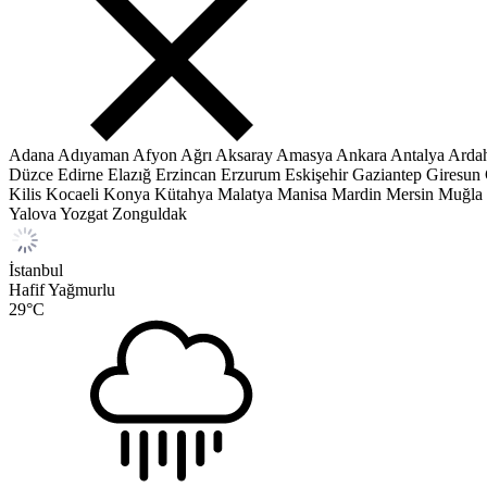
Adana
Adıyaman
Afyon
Ağrı
Aksaray
Amasya
Ankara
Antalya
Arda
Düzce
Edirne
Elazığ
Erzincan
Erzurum
Eskişehir
Gaziantep
Giresun
Kilis
Kocaeli
Konya
Kütahya
Malatya
Manisa
Mardin
Mersin
Muğla
Yalova
Yozgat
Zonguldak
İstanbul
Hafif Yağmurlu
29
°C